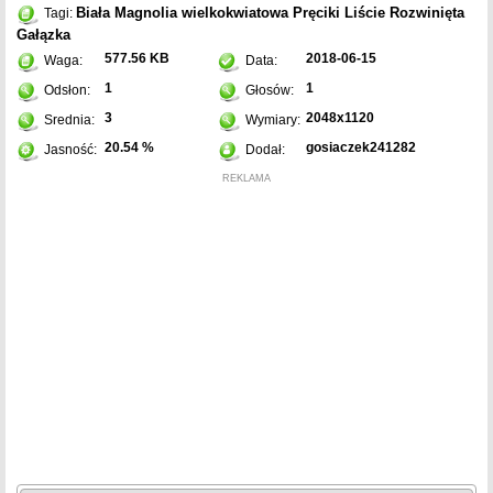
Biała
Magnolia wielkokwiatowa
Pręciki
Liście
Rozwinięta
Tagi:
Gałązka
577.56 KB
2018-06-15
Waga:
Data:
1
1
Odsłon:
Głosów:
3
2048x1120
Srednia:
Wymiary:
20.54 %
gosiaczek241282
Jasność:
Dodał:
REKLAMA