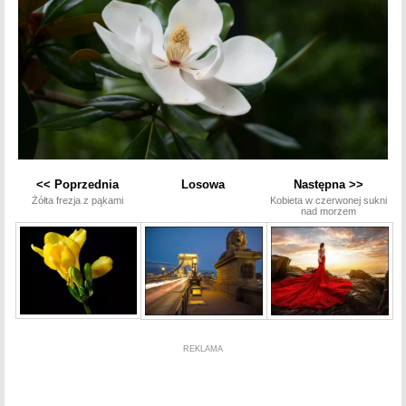
<< Poprzednia
Losowa
Następna >>
Żółta frezja z pąkami
Kobieta w czerwonej sukni
nad morzem
REKLAMA