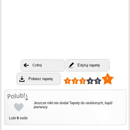
Edytuj tapetę
Cofnij
3
Pobierz tapetę
Jeszcze nikt nie dodał Tapety do ulubionych, bądź
pierwszy
Lubi
0
osób