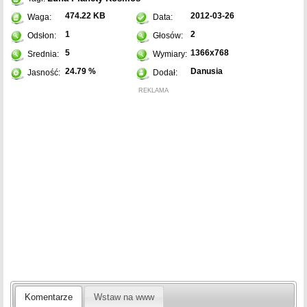
474.22 KB
2012-03-26
Waga:
Data:
1
2
Odsłon:
Głosów:
5
1366x768
Srednia:
Wymiary:
24.79 %
Danusia
Jasność:
Dodał:
REKLAMA
Komentarze
Wstaw na www