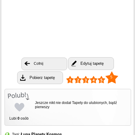
Edytuj tapetę
Cofnij
5
Pobierz tapetę
Jeszcze nikt nie dodał Tapety do ulubionych, bądź
pierwszy
Lubi
0
osób
Łuna
Planety
Kosmos
Tagi: