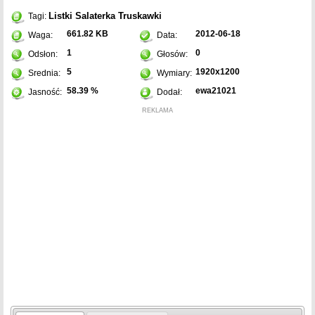
Listki
Salaterka
Truskawki
Tagi:
661.82 KB
2012-06-18
Waga:
Data:
1
0
Odsłon:
Głosów:
5
1920x1200
Srednia:
Wymiary:
58.39 %
ewa21021
Jasność:
Dodał:
REKLAMA