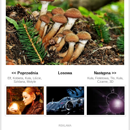
<< Poprzednia
Losowa
Następna >>
Elf, Kobieta, Kula, Liście,
Kula, Fioletowa, Tło, Kula,
Szklana, Motyle
Czarne, 3D
REKLAMA