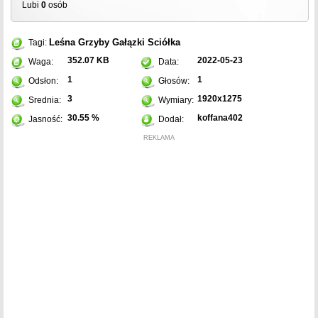
Lubi
0
osób
Leśna
Grzyby
Gałązki
Sciółka
Tagi:
352.07 KB
2022-05-23
Waga:
Data:
1
1
Odsłon:
Głosów:
3
1920x1275
Srednia:
Wymiary:
30.55 %
koffana402
Jasność:
Dodał:
REKLAMA