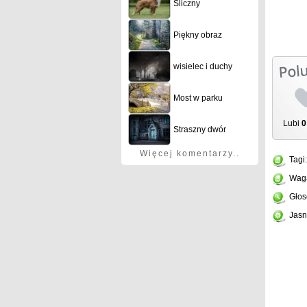
Śliczny
Piękny obraz
wisielec i duchy
Most w parku
Lubi
0
Straszny dwór
Więcej komentarzy..
Tagi
Wag
Głos
Jasn