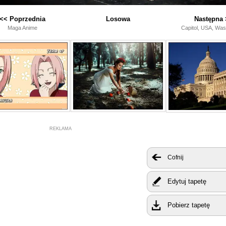
<< Poprzednia
Losowa
Następna 
Maga Anime
Capitol, USA, Wa
REKLAMA
Cofnij
Edytuj tapetę
Pobierz tapetę