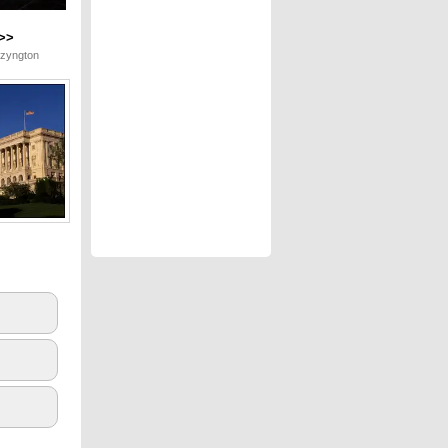
>>
szyngton