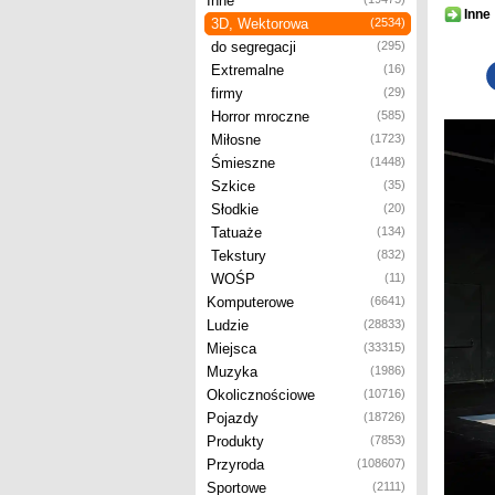
Inne
Inne
3D, Wektorowa
(2534)
do segregacji
(295)
Extremalne
(16)
firmy
(29)
Horror mroczne
(585)
Miłosne
(1723)
Śmieszne
(1448)
Szkice
(35)
Słodkie
(20)
Tatuaże
(134)
Tekstury
(832)
WOŚP
(11)
Komputerowe
(6641)
Ludzie
(28833)
Miejsca
(33315)
Muzyka
(1986)
Okolicznościowe
(10716)
Pojazdy
(18726)
Produkty
(7853)
Przyroda
(108607)
Sportowe
(2111)