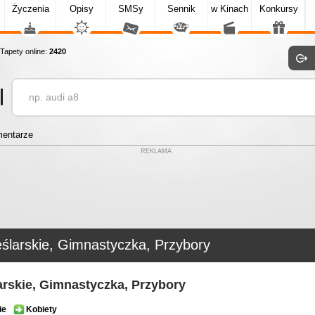
Życzenia
Opisy
SMSy
Sennik
w Kinach
Konkursy
apety online:
2420
entarze
REKLAMA
eślarskie, Gimnastyczka, Przybory
arskie, Gimnastyczka, Przybory
ie
Kobiety