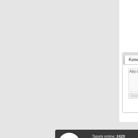
Kome
Tapety online:
2420