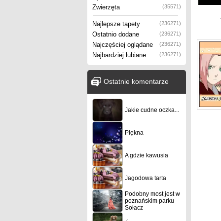
Zwierzęta
(35571)
Najlepsze tapety
(236271)
Ostatnio dodane
(236271)
Najczęściej oglądane
(236271)
Najbardziej lubiane
(236271)
Ostatnie komentarze
Jakie cudne oczka...
Piękna
A gdzie kawusia
Jagodowa tarta
Podobny most jest w
poznańskim parku
Sołacz