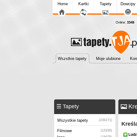
Home
Kartki
Tapety
Dowcipy
Online:
3348
T
Wszstkie tapety
Moje ulubione
Kom
Kr
Tapety
Wszystkie tapety
(236271)
Kreśl
Filmowe
(13330)
Ludz
(19475)