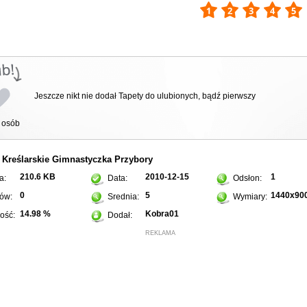
Jeszcze nikt nie dodał Tapety do ulubionych, bądź pierwszy
osób
Kreślarskie
Gimnastyczka
Przybory
:
210.6 KB
2010-12-15
1
a:
Data:
Odsłon:
0
5
1440x90
ów:
Srednia:
Wymiary:
14.98 %
Kobra01
ość:
Dodał:
REKLAMA