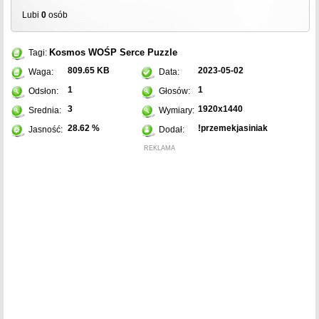
Lubi
0
osób
Kosmos
WOŚP
Serce
Puzzle
Tagi:
809.65 KB
2023-05-02
Waga:
Data:
1
1
Odsłon:
Głosów:
3
1920x1440
Srednia:
Wymiary:
28.62 %
!przemekjasiniak
Jasność:
Dodał:
REKLAMA