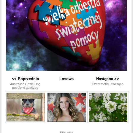
<< Poprzednia
Losowa
Następna >>
Australian Cattle Dog
Czeremcha, Kwitnąca
pozuje w apaszce
REKLAMA