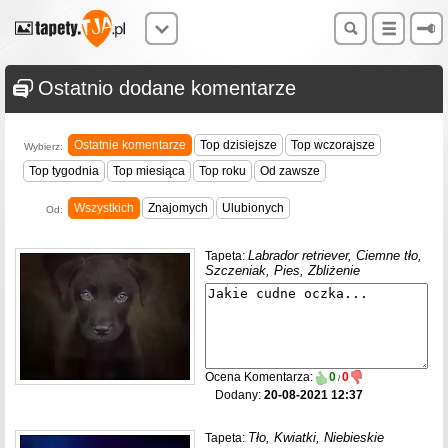
Ostatnio dodane komentarze
Ostatnie komentarze
Top dzisiejsze
Top wczorajsze
Wybierz:
Top tygodnia
Top miesiąca
Top roku
Od zawsze
Wszystkich
Znajomych
Ulubionych
Od:
Labrador retriever, Ciemne tło,
Tapeta:
Szczeniak, Pies, Zbliżenie
Ocena Komentarza:
0
0
/
Dodany:
20-08-2021 12:37
Tło, Kwiatki, Niebieskie
Tapeta: