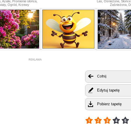
 Azalie, Promienie słońca,
Las, Ośnieżone, Słońce
iaty, Ogród, Krzewy
Zaśnieżona, 
REKLAMA
Cofnij
Edytuj tapetę
Pobierz tapetę