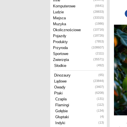
Inne
Komputerowe
(6641)
Ludzie
(28833)
Miejsca
(33315)
Muzyka
(1986)
Okolicznościowe
(10716)
Pojazdy
(18726)
Produkty
(7853)
Przyroda
(108607)
Sportowe
(2111)
Zwierzęta
(35571)
Słodkie
(492)
Dinozaury
(65)
Lądowe
(23844)
Owady
(3407)
Ptaki
(6208)
Czapla
(131)
Flamingi
(112)
Gołębie
(134)
Głuptaki
(4)
Indyki
(13)