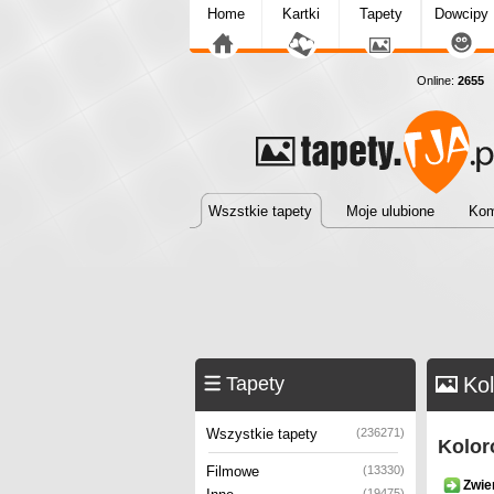
Home
Kartki
Tapety
Dowcipy
Online:
2655
T
Wszstkie tapety
Moje ulubione
Kom
Tapety
Kol
Wszystkie tapety
(236271)
Kolor
Filmowe
(13330)
Zwie
(19475)