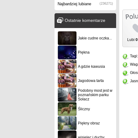
Najbardziej lubiane
(236271)
Ostatnie komentarze
Jakie cudne oczka...
Lubi
0
Piękna
Tagi
Wag
A gdzie kawusia
Głos
Jagodowa tarta
Jasn
Podobny most jest w
poznańskim parku
Sołacz
Śliczny
Piękny obraz
wisielec i duchy