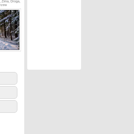
, Zima, Droga,
Drzew
3