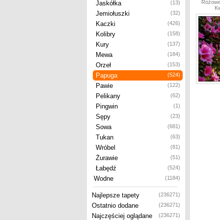
Różowe,
Jaskółka
(13)
Kw
Jemiołuszki
(32)
Kaczki
(426)
Kolibry
(158)
Kury
(137)
Mewa
(184)
Orzeł
(153)
Papuga
(524)
Pawie
(122)
Pelikany
(62)
Pingwin
(1)
Sępy
(23)
Sowa
(681)
Tukan
(63)
Wróbel
(81)
Żurawie
(51)
Łabędź
(524)
Wodne
(1184)
Najlepsze tapety
(236271)
Ostatnio dodane
(236271)
Najczęściej oglądane
(236271)