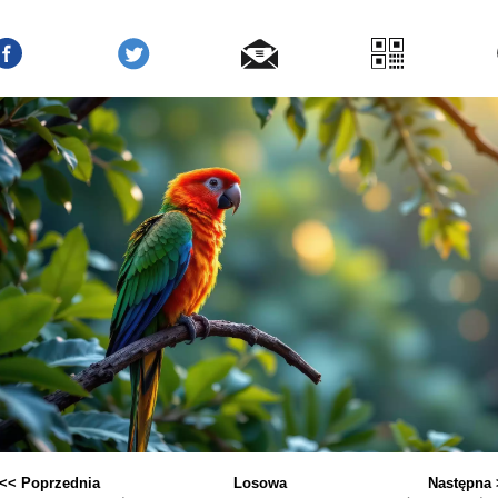
<< Poprzednia
Losowa
Następna 