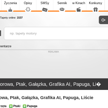
Życzenia
Opisy
SMSy
Sennik
w Kinach
Konkursy
apety online:
1537
entarze
REKLAMA
orowa, Ptak, Gałązka, Grafika AI, Papuga, Li�
owa, Ptak, Gałązka, Grafika AI, Papuga, Liście
rzęta
Ptaki
Papuga