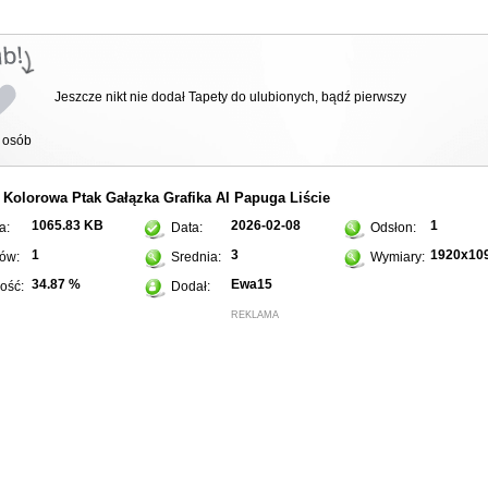
Jeszcze nikt nie dodał Tapety do ulubionych, bądź pierwszy
osób
Kolorowa
Ptak
Gałązka
Grafika AI
Papuga
Liście
:
1065.83 KB
2026-02-08
1
a:
Data:
Odsłon:
1
3
1920x10
ów:
Srednia:
Wymiary:
34.87 %
Ewa15
ość:
Dodał:
REKLAMA