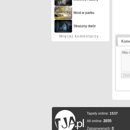
Most w parku
Straszny dwór
Więcej komentarzy..
Kome
Tapety online:
1537
2655
All online:
0
Zalogowanych: