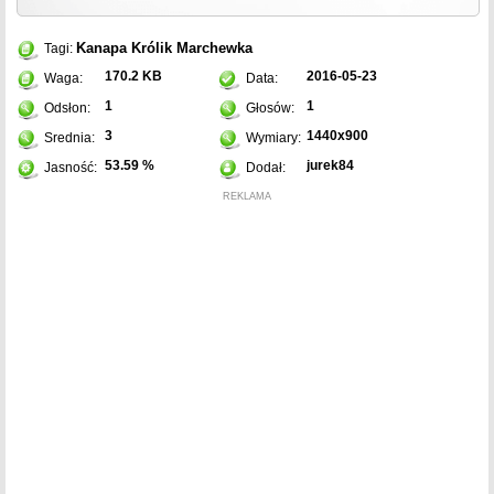
Kanapa
Królik
Marchewka
Tagi:
170.2 KB
2016-05-23
Waga:
Data:
1
1
Odsłon:
Głosów:
3
1440x900
Srednia:
Wymiary:
53.59 %
jurek84
Jasność:
Dodał:
REKLAMA