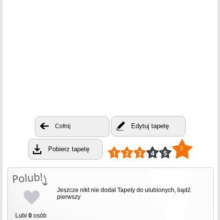
Edytuj tapetę
Cofnij
3
Pobierz tapetę
Jeszcze nikt nie dodał Tapety do ulubionych, bądź
pierwszy
Lubi
0
osób