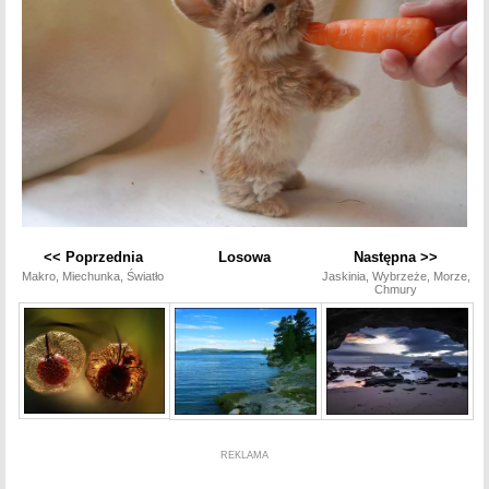
<< Poprzednia
Losowa
Następna >>
Makro, Miechunka, Światło
Jaskinia, Wybrzeże, Morze,
Chmury
REKLAMA