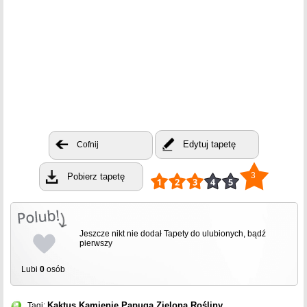
Edytuj tapetę
Cofnij
3
Pobierz tapetę
Jeszcze nikt nie dodał Tapety do ulubionych, bądź
pierwszy
Lubi
0
osób
Kaktus
Kamienie
Papuga
Zielona
Rośliny
Tagi: