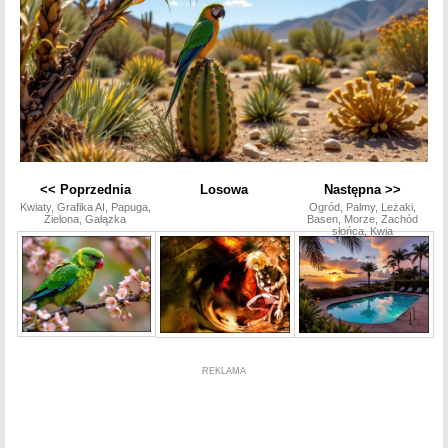
<< Poprzednia
Losowa
Następna >>
Kwiaty, Grafika AI, Papuga,
Ogród, Palmy, Leżaki,
Zielona, Gałązka
Basen, Morze, Zachód
słońca, Kwia
REKLAMA