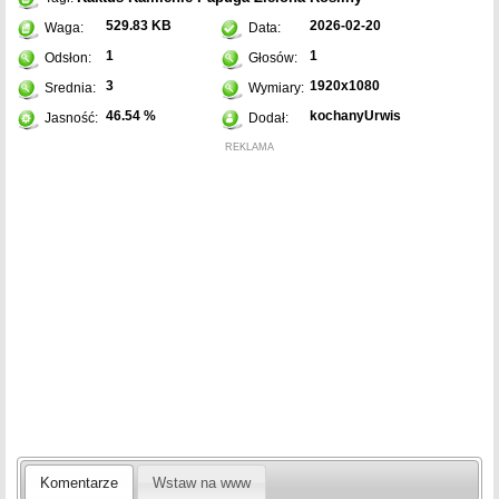
529.83 KB
2026-02-20
Waga:
Data:
1
1
Odsłon:
Głosów:
3
1920x1080
Srednia:
Wymiary:
46.54 %
kochanyUrwis
Jasność:
Dodał:
REKLAMA
Komentarze
Wstaw na www