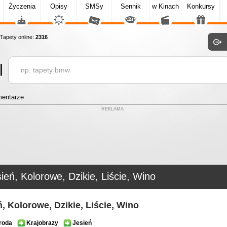
Życzenia
Opisy
SMSy
Sennik
w Kinach
Konkursy
apety online:
2316
entarze
REKLAMA
ień, Kolorowe, Dzikie, Liście, Wino
ń, Kolorowe, Dzikie, Liście, Wino
roda
Krajobrazy
Jesień