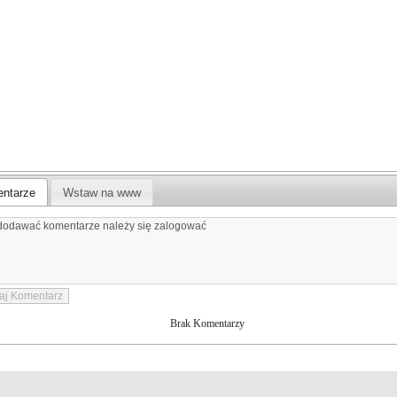
ntarze
Wstaw na www
Brak Komentarzy