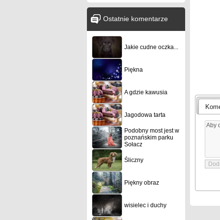
Ostatnie komentarze
Jakie cudne oczka...
Piękna
A gdzie kawusia
Kome
Jagodowa tarta
Podobny most jest w
poznańskim parku
Sołacz
Śliczny
Piękny obraz
wisielec i duchy