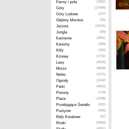
Farmy i pola
(1962)
Góry
(17494)
Góry Lodowe
(157)
Głębiny Morskie
(26)
Jeziora
(11515)
Jungla
(89)
Kamienie
(2801)
Kaniony
(590)
Klify
(324)
Krzewy
(1731)
Lasy
(9018)
Morze
(8540)
Niebo
(1271)
Ogrody
(1342)
Parki
(4622)
Pioruny
(178)
Plaże
(2298)
Przebijające Światło
(922)
Pustynie
(406)
Rafy Koralowe
(97)
Rzeki
(9460)
Skały
(6051)