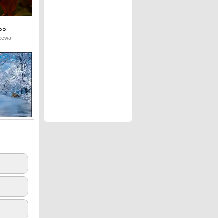
>>
rzewa