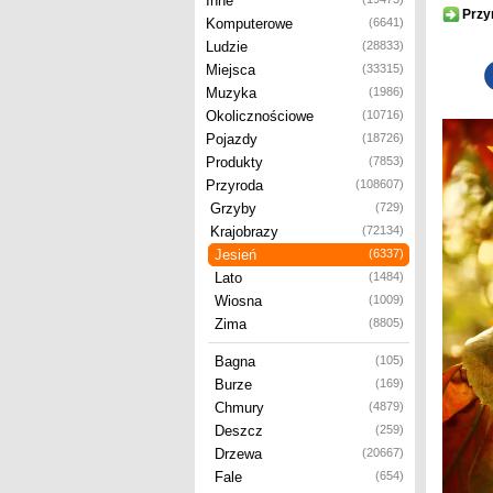
Inne
Przy
Komputerowe
(6641)
Ludzie
(28833)
Miejsca
(33315)
Muzyka
(1986)
Okolicznościowe
(10716)
Pojazdy
(18726)
Produkty
(7853)
Przyroda
(108607)
Grzyby
(729)
Krajobrazy
(72134)
Jesień
(6337)
Lato
(1484)
Wiosna
(1009)
Zima
(8805)
Bagna
(105)
Burze
(169)
Chmury
(4879)
Deszcz
(259)
Drzewa
(20667)
Fale
(654)