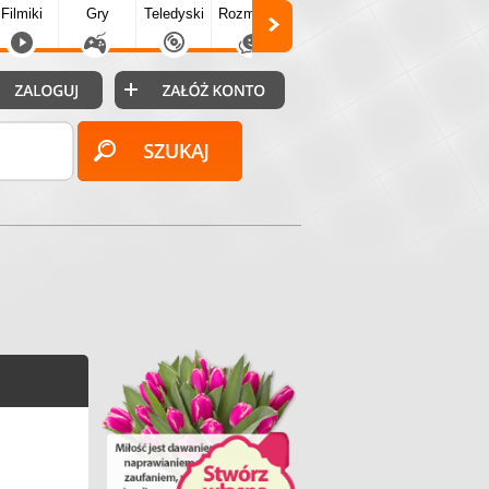
Filmiki
Gry
Teledyski
Rozmówki
Społecz.
Puzzle
Fo