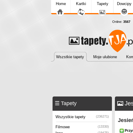
Home
Kartki
Tapety
Dowcipy
Online:
3567
T
Wszstkie tapety
Moje ulubione
Kom
Jes
Tapety
Wszystkie tapety
(236271)
Jesie
Filmowe
(13330)
Przy
(19475)