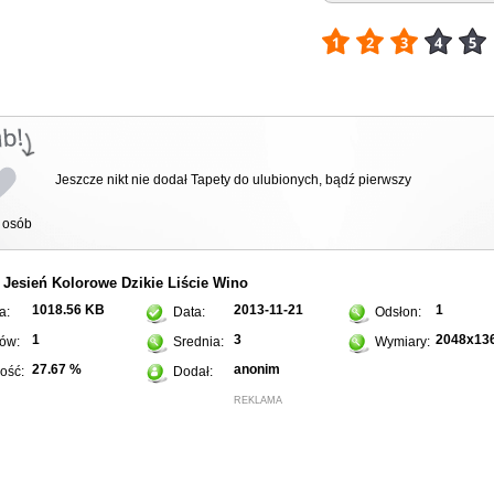
Jeszcze nikt nie dodał Tapety do ulubionych, bądź pierwszy
osób
Jesień
Kolorowe
Dzikie
Liście
Wino
:
1018.56 KB
2013-11-21
1
a:
Data:
Odsłon:
1
3
2048x13
ów:
Srednia:
Wymiary:
27.67 %
anonim
ość:
Dodał:
REKLAMA