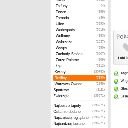
Tajfuny
(4)
Tęcze
(288)
Tornada
(36)
Ulice
(3593)
Wodospady
(3018)
Wulkany
(183)
Wybrzeża
(1037)
Wyspy
(550)
Zachody Słońca
(6807)
Lubi
0
Zorze Polarne
(209)
Łąki
(3212)
Kwiaty
(30783)
Tagi
Rośliny
(7190)
Wag
Warzywa Owoce
(2259)
Głos
Sportowe
(2111)
Zwierzęta
(35571)
Jasn
Najlepsze tapety
(236271)
Ostatnio dodane
(236271)
Najczęściej oglądane
(236271)
Najbardziej lubiane
(236271)