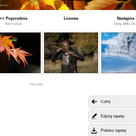
<< Poprzednia
Losowa
Następna 
Klon, Liście
Zima, Wilki, D
REKLAMA
Cofnij
Edytuj tapetę
Pobierz tapetę