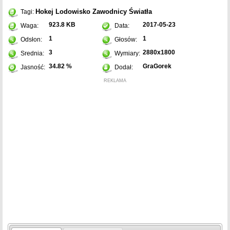
Hokej
Lodowisko
Zawodnicy
Światła
Tagi:
923.8 KB
2017-05-23
Waga:
Data:
1
1
Odsłon:
Głosów:
3
2880x1800
Srednia:
Wymiary:
34.82 %
GraGorek
Jasność:
Dodał:
REKLAMA