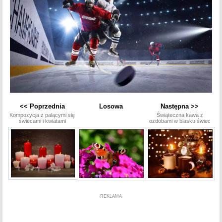
<< Poprzednia
Losowa
Następna >>
Kompozycja z palącymi się
Świąteczna kawa z
świecami i kwiatami
ozdobami w blasku świec
REKLAMA