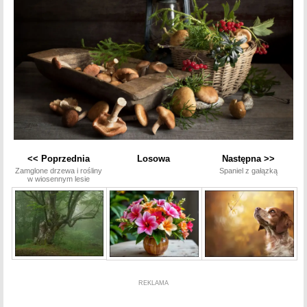
<< Poprzednia
Losowa
Następna >>
Zamglone drzewa i rośliny
Spaniel z gałązką
w wiosennym lesie
REKLAMA