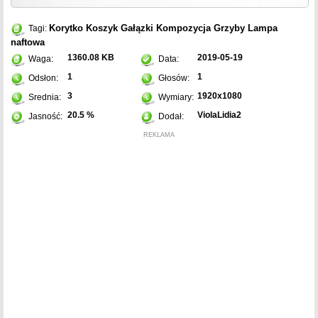
Korytko
Koszyk
Gałązki
Kompozycja
Grzyby
Lampa
Tagi:
naftowa
1360.08 KB
2019-05-19
Waga:
Data:
1
1
Odsłon:
Głosów:
3
1920x1080
Srednia:
Wymiary:
20.5 %
ViolaLidia2
Jasność:
Dodał:
REKLAMA