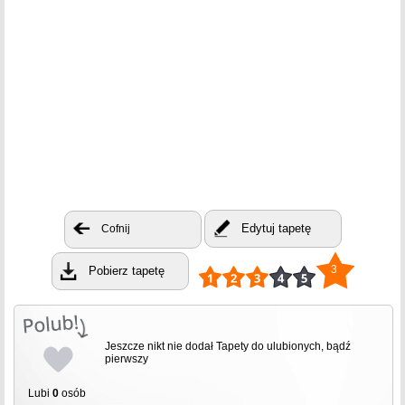
Edytuj tapetę
Cofnij
3
Pobierz tapetę
Jeszcze nikt nie dodał Tapety do ulubionych, bądź
pierwszy
Lubi
0
osób