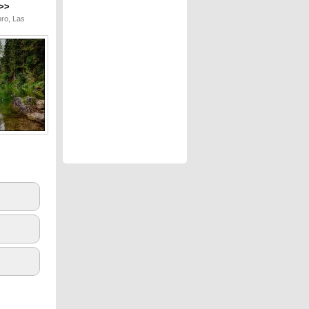
>>
oro, Las
5