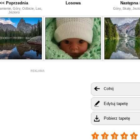
<< Poprzednia
Losowa
Następna 
Kamienie, Góry, Odbicie, Las,
Góry, Skały, Jezi
Jezioro
REKLAMA
Cofnij
Edytuj tapetę
Pobierz tapetę