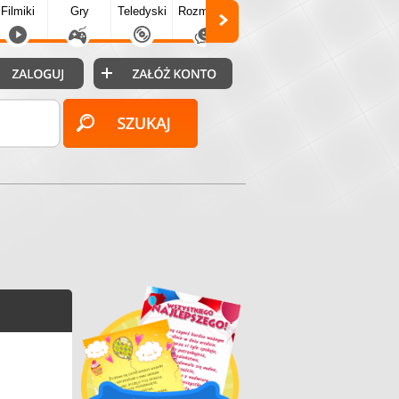
Filmiki
Gry
Teledyski
Rozmówki
Społecz.
Puzzle
Fo