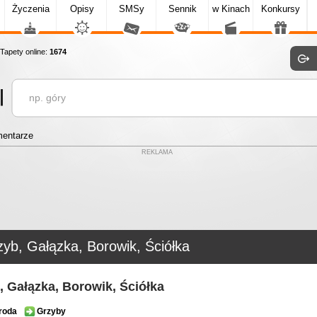
Życzenia
Opisy
SMSy
Sennik
w Kinach
Konkursy
apety online:
1674
entarze
REKLAMA
yb, Gałązka, Borowik, Ściółka
, Gałązka, Borowik, Ściółka
roda
Grzyby