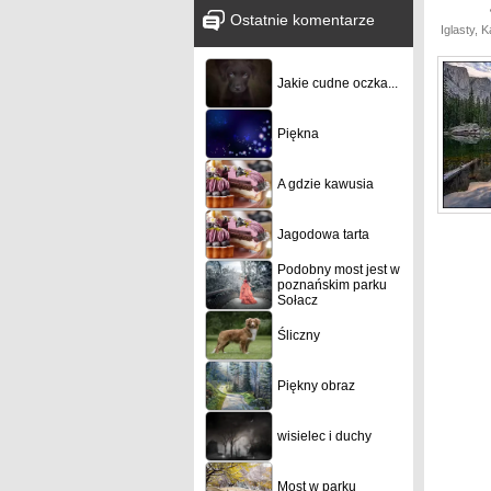
Ostatnie komentarze
Iglasty, 
Jakie cudne oczka...
Piękna
A gdzie kawusia
Jagodowa tarta
Podobny most jest w
poznańskim parku
Sołacz
Śliczny
Piękny obraz
wisielec i duchy
Most w parku