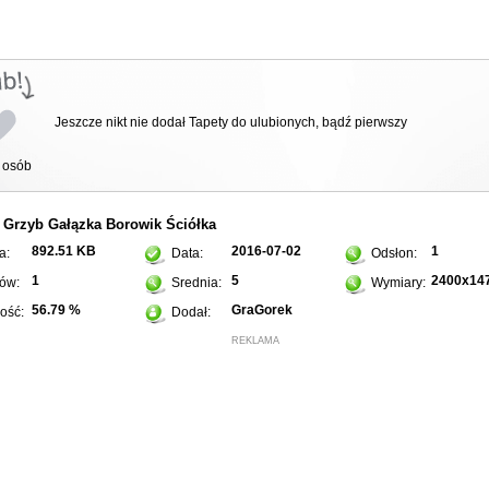
Jeszcze nikt nie dodał Tapety do ulubionych, bądź pierwszy
osób
Grzyb
Gałązka
Borowik
Ściółka
:
892.51 KB
2016-07-02
1
a:
Data:
Odsłon:
1
5
2400x14
ów:
Srednia:
Wymiary:
56.79 %
GraGorek
ość:
Dodał:
REKLAMA