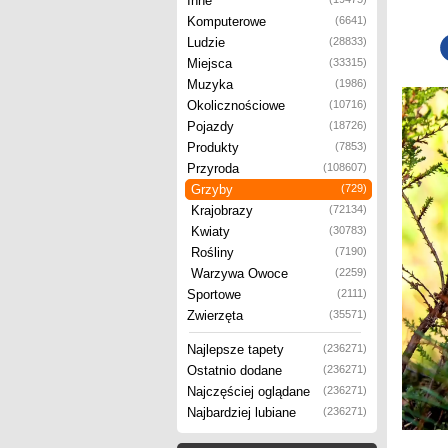
Inne
Komputerowe
(6641)
Ludzie
(28833)
Miejsca
(33315)
Muzyka
(1986)
Okolicznościowe
(10716)
Pojazdy
(18726)
Produkty
(7853)
Przyroda
(108607)
Grzyby
(729)
Krajobrazy
(72134)
Kwiaty
(30783)
Rośliny
(7190)
Warzywa Owoce
(2259)
Sportowe
(2111)
Zwierzęta
(35571)
Najlepsze tapety
(236271)
Ostatnio dodane
(236271)
Najczęściej oglądane
(236271)
Najbardziej lubiane
(236271)