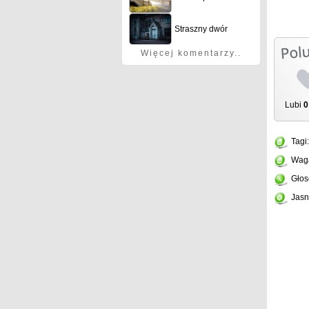
Straszny dwór
Więcej komentarzy..
Lubi
0
Tagi
Wag
Głos
Jasn