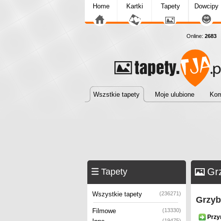
Home
Kartki
Tapety
Dowcipy
Online:
2683
T
Wszstkie tapety
Moje ulubione
Kom
Grz
Tapety
Wszystkie tapety
(236271)
Grzyb
Filmowe
(13330)
Przy
(19475)