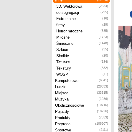
Inne
3D, Wektorowa
(2534)
do segregacji
(295)
Extremalne
(16)
firmy
(29)
Horror mroczne
(585)
Miłosne
(1723)
Śmieszne
(1448)
Szkice
(35)
Słodkie
(20)
Tatuaże
(134)
Tekstury
(832)
WOŚP
(11)
Komputerowe
(6641)
Ludzie
(28833)
Miejsca
(33315)
Muzyka
(1986)
Okolicznościowe
(10716)
Pojazdy
(18726)
Produkty
(7853)
Przyroda
(108607)
Sportowe
(2111)