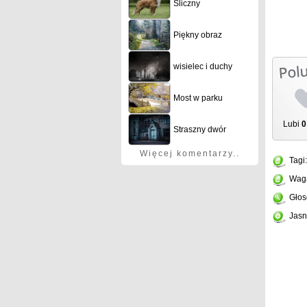
Śliczny
Piękny obraz
wisielec i duchy
Most w parku
Lubi
0
Straszny dwór
Więcej komentarzy..
Tagi
Wag
Głos
Jasn