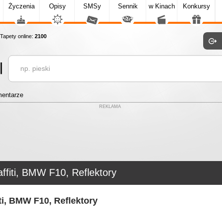
Życzenia
Opisy
SMSy
Sennik
w Kinach
Konkursy
apety online:
2100
entarze
REKLAMA
ffiti, BMW F10, Reflektory
iti, BMW F10, Reflektory