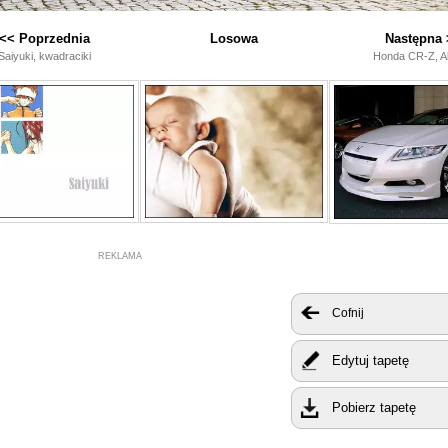
<< Poprzednia
Losowa
Następna 
Saiyuki, kwadraciki
Honda CR-Z, Al
REKLAMA
Cofnij
Edytuj tapetę
Pobierz tapetę