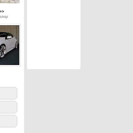
>>
ufelgi