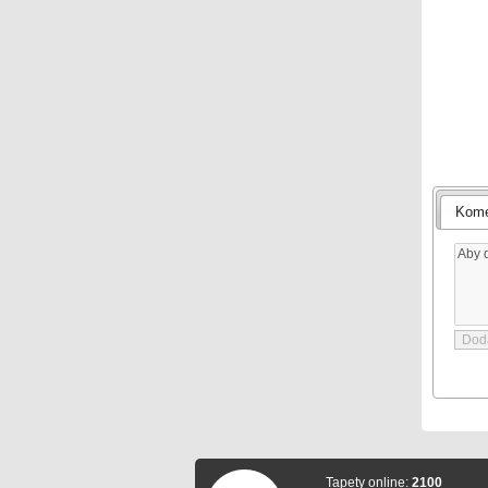
Kome
Tapety online:
2100