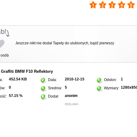
Jeszcze nikt nie dodał Tapety do ulubionych, bądź pierwszy
osób
Graffiti
BMW F10
Reflektory
:
452.54 KB
2010-12-15
1
a:
Data:
Odsłon:
0
5
1280x85
ów:
Srednia:
Wymiary:
57.15 %
anonim
ość:
Dodał:
REKLAMA