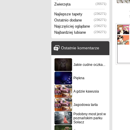
Zwierzęta
(35571)
Najlepsze tapety
(236271)
Ostatnio dodane
(236271)
Najczęściej oglądane
(236271)
Najbardziej lubiane
(236271)
Ostatnie komentarze
Jakie cudne oczka...
Piękna
A gdzie kawusia
Jagodowa tarta
Podobny most jest w
poznańskim parku
Sołacz