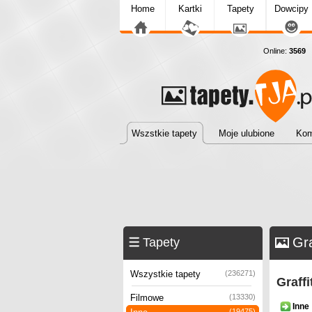
Home
Kartki
Tapety
Dowcipy
Online:
3569
T
Wszstkie tapety
Moje ulubione
Kom
Gra
Tapety
Wszystkie tapety
(236271)
Graff
Filmowe
(13330)
Inne
(19475)