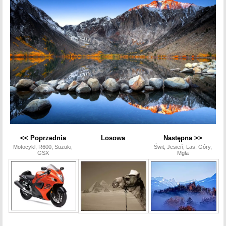
<< Poprzednia
Losowa
Następna >>
Motocykl, R600, Suzuki,
Świt, Jesień, Las, Góry,
GSX
Mgła