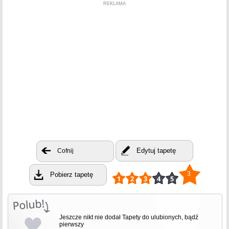
REKLAMA
Edytuj tapetę
Cofnij
3
Pobierz tapetę
Jeszcze nikt nie dodał Tapety do ulubionych, bądź
pierwszy