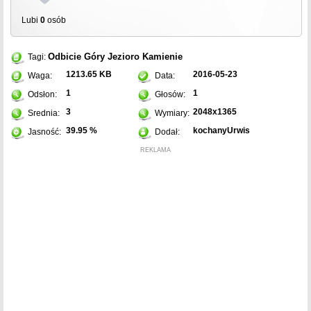
Lubi
0
osób
Odbicie
Góry
Jezioro
Kamienie
Tagi:
1213.65 KB
2016-05-23
Waga:
Data:
1
1
Odsłon:
Głosów:
3
2048x1365
Srednia:
Wymiary:
39.95 %
kochanyUrwis
Jasność:
Dodał:
REKLAMA