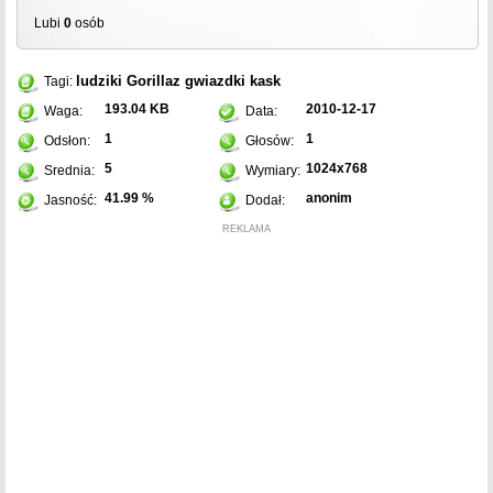
Lubi
0
osób
ludziki
Gorillaz
gwiazdki
kask
Tagi:
193.04 KB
2010-12-17
Waga:
Data:
1
1
Odsłon:
Głosów:
5
1024x768
Srednia:
Wymiary:
41.99 %
anonim
Jasność:
Dodał:
REKLAMA