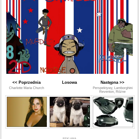
<< Poprzednia
Losowa
Następna >>
Charlotte Maria Church
Perspektywy, Lamborghini
Reventon, Różne
REKLAMA