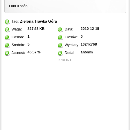
Lubi
0
osób
Zielona Trawka
Góra
Tagi:
327.63 KB
2010-12-15
Waga:
Data:
1
0
Odsłon:
Głosów:
5
1024x768
Srednia:
Wymiary:
45.57 %
anonim
Jasność:
Dodał:
REKLAMA