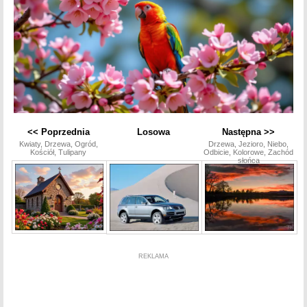
<< Poprzednia
Losowa
Następna >>
Kwiaty, Drzewa, Ogród,
Drzewa, Jezioro, Niebo,
Kościół, Tulipany
Odbicie, Kolorowe, Zachód
słońca
REKLAMA