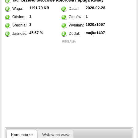
Drzewo owocowe
Kolorowa
Papuga
Kwiaty
Tagi:
1191.79 KB
2026-02-28
Waga:
Data:
1
1
Odsłon:
Głosów:
3
1920x1097
Srednia:
Wymiary:
45.57 %
majka1407
Jasność:
Dodał:
REKLAMA
Komentarze
Wstaw na www