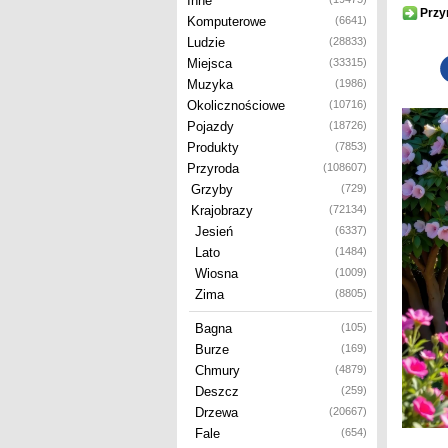
Inne
Przy
Komputerowe
(6641)
Ludzie
(28833)
Miejsca
(33315)
Muzyka
(1986)
Okolicznościowe
(10716)
Pojazdy
(18726)
Produkty
(7853)
Przyroda
(108607)
Grzyby
(729)
Krajobrazy
(72134)
Jesień
(6337)
Lato
(1484)
Wiosna
(1009)
Zima
(8805)
Bagna
(105)
Burze
(169)
Chmury
(4879)
Deszcz
(259)
Drzewa
(20667)
Fale
(654)