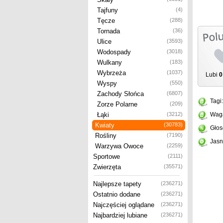
Tajfuny
(4)
Tęcze
(288)
Tornada
(36)
Ulice
(3593)
Wodospady
(3018)
Wulkany
(183)
Wybrzeża
(1037)
Lubi
0
Wyspy
(550)
Zachody Słońca
(6807)
Tagi
Zorze Polarne
(209)
Łąki
(3212)
Wag
Kwiaty
(30783)
Głos
Rośliny
(7190)
Jasn
Warzywa Owoce
(2259)
Sportowe
(2111)
Zwierzęta
(35571)
Najlepsze tapety
(236271)
Ostatnio dodane
(236271)
Najczęściej oglądane
(236271)
Najbardziej lubiane
(236271)