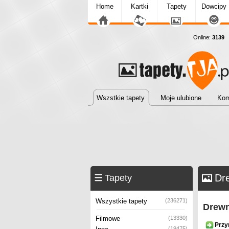
Home
Kartki
Tapety
Dowcipy
Online:
3139
T
Wszstkie tapety
Moje ulubione
Kom
Dr
Tapety
Wszystkie tapety
(236271)
Drewn
Filmowe
(13330)
Przy
(19475)