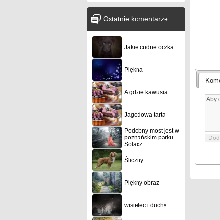
Ostatnie komentarze
Jakie cudne oczka...
Piękna
Kome
A gdzie kawusia
Jagodowa tarta
Podobny most jest w
poznańskim parku
Sołacz
Śliczny
Piękny obraz
wisielec i duchy