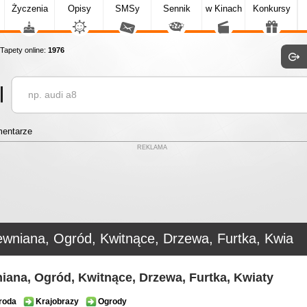
Życzenia
Opisy
SMSy
Sennik
w Kinach
Konkursy
apety online:
1976
entarze
REKLAMA
ewniana, Ogród, Kwitnące, Drzewa, Furtka, Kwia
iana, Ogród, Kwitnące, Drzewa, Furtka, Kwiaty
roda
Krajobrazy
Ogrody