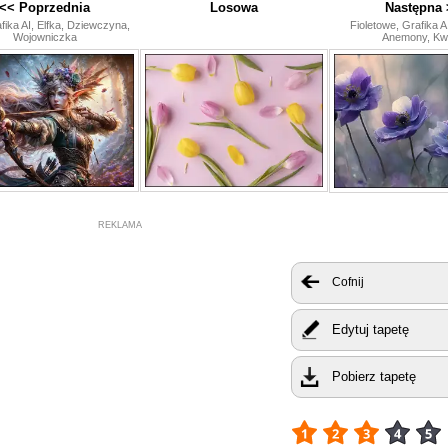
<< Poprzednia
Losowa
Następna 
fika AI, Elfka, Dziewczyna,
Fioletowe, Grafika A
Wojowniczka
Anemony, Kwi
REKLAMA
Cofnij
Edytuj tapetę
Pobierz tapetę