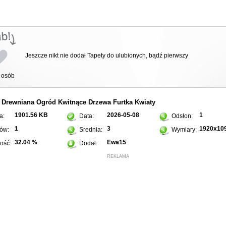
Jeszcze nikt nie dodał Tapety do ulubionych, bądź pierwszy
osób
Drewniana
Ogród
Kwitnące
Drzewa
Furtka
Kwiaty
:
1901.56 KB
2026-05-08
1
a:
Data:
Odsłon:
1
3
1920x10
ów:
Srednia:
Wymiary:
32.04 %
Ewa15
ość:
Dodał:
REKLAMA