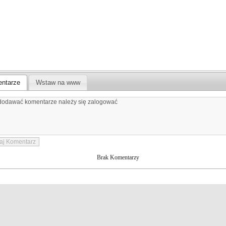
ntarze
Wstaw na www
Brak Komentarzy