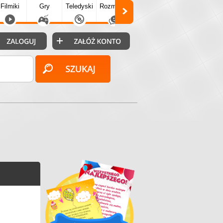
Filmiki
Gry
Teledyski
Rozmówki
Społecz.
Puzzle
Fo