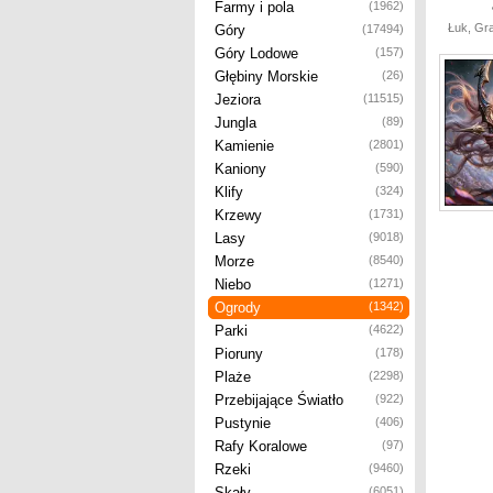
Farmy i pola
(1962)
Łuk, Gra
Góry
(17494)
Góry Lodowe
(157)
Głębiny Morskie
(26)
Jeziora
(11515)
Jungla
(89)
Kamienie
(2801)
Kaniony
(590)
Klify
(324)
Krzewy
(1731)
Lasy
(9018)
Morze
(8540)
Niebo
(1271)
Ogrody
(1342)
Parki
(4622)
Pioruny
(178)
Plaże
(2298)
Przebijające Światło
(922)
Pustynie
(406)
Rafy Koralowe
(97)
Rzeki
(9460)
Skały
(6051)