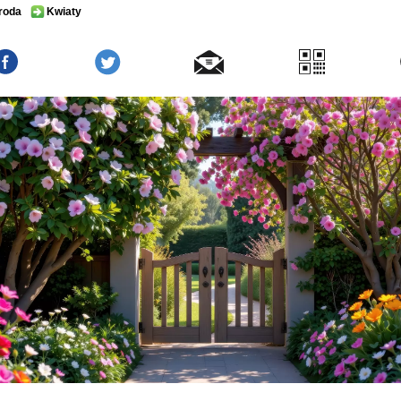
roda
Kwiaty