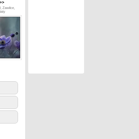
>>
I, Zawilce,
aty
3