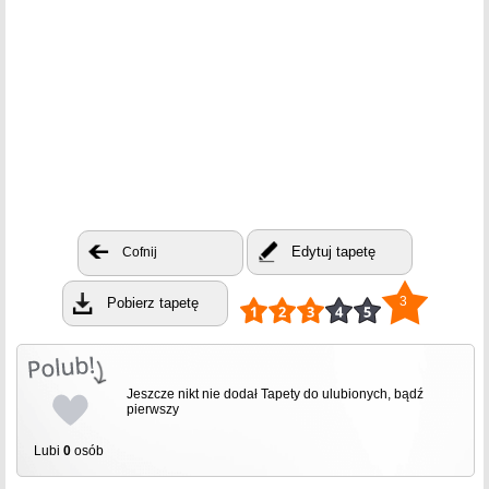
Edytuj tapetę
Cofnij
3
Pobierz tapetę
Jeszcze nikt nie dodał Tapety do ulubionych, bądź
pierwszy
Lubi
0
osób