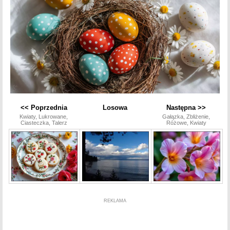
<< Poprzednia
Losowa
Następna >>
Kwiaty, Lukrowane,
Gałązka, Zbliżenie,
Ciasteczka, Talerz
Różowe, Kwiaty
REKLAMA