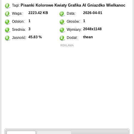
Pisanki
Kolorowe
Kwiaty
Grafika AI
Gniazdko
Wielkanoc
Tagi:
2223.42 KB
2026-04-01
Waga:
Data:
1
1
Odsłon:
Głosów:
3
2048x1148
Srednia:
Wymiary:
45.83 %
thean
Jasność:
Dodał:
REKLAMA