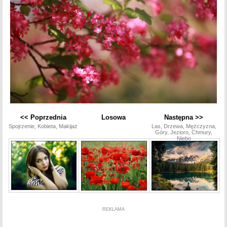
<< Poprzednia
Losowa
Następna >>
Spojrzenie, Kobieta, Makijaż
Las, Drzewa, Mężczyzna,
Góry, Jezioro, Chmury,
Niebo
REKLAMA