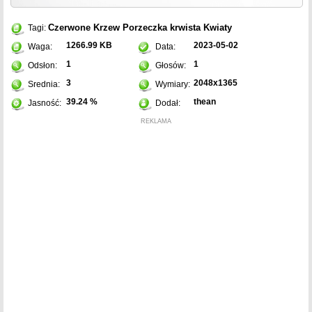
Czerwone
Krzew
Porzeczka krwista
Kwiaty
Tagi:
1266.99 KB
2023-05-02
Waga:
Data:
1
1
Odsłon:
Głosów:
3
2048x1365
Srednia:
Wymiary:
39.24 %
thean
Jasność:
Dodał:
REKLAMA