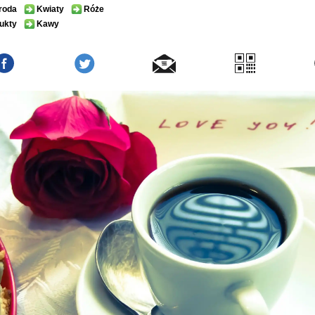
roda
Kwiaty
Róże
ukty
Kawy