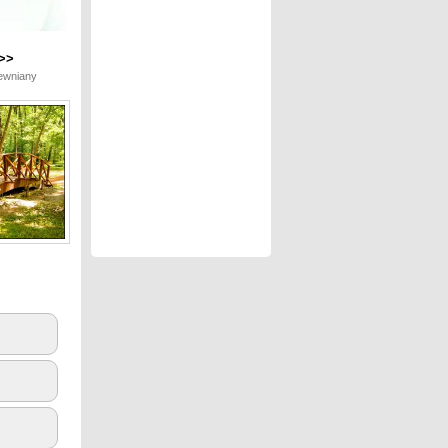
>>
ewniany