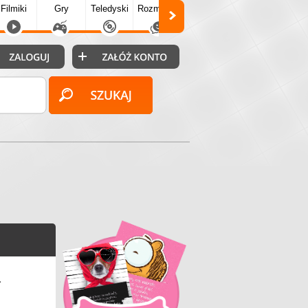
Filmiki
Gry
Teledyski
Rozmówki
Społecz.
Puzzle
Fo
a