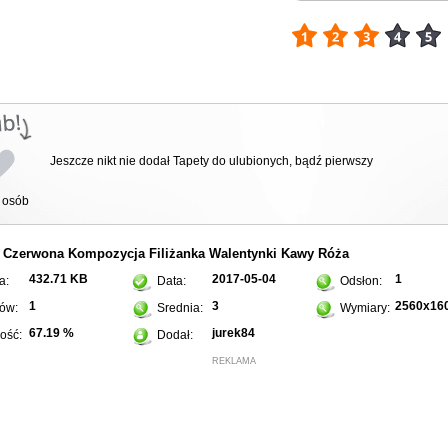
Jeszcze nikt nie dodał Tapety do ulubionych, bądź pierwszy
osób
Czerwona
Kompozycja
Filiżanka
Walentynki
Kawy
Róża
:
432.71 KB
2017-05-04
1
a:
Data:
Odsłon:
1
3
2560x16
ów:
Srednia:
Wymiary:
67.19 %
jurek84
ość:
Dodał:
REKLAMA