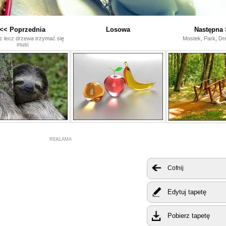
<< Poprzednia
Losowa
Następna 
c lecz drzewa trzymać się
Mostek, Park, Dr
musi
REKLAMA
Cofnij
Edytuj tapetę
Pobierz tapetę