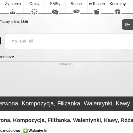
Życzenia
Opisy
SMSy
Sennik
w Kinach
Konkursy
apety online:
1826
entarze
REKLAMA
erwona, Kompozycja, Filiżanka, Walentynki, Kawy
ona, Kompozycja, Filiżanka, Walentynki, Kawy, Róż
icznościowe
Walentynki