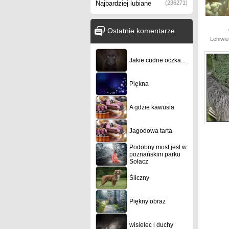
Najbardziej lubiane
(236271)
Ostatnie komentarze
Leniwie
Jakie cudne oczka...
Piękna
A gdzie kawusia
Jagodowa tarta
Podobny most jest w
poznańskim parku
Sołacz
Śliczny
Piękny obraz
wisielec i duchy