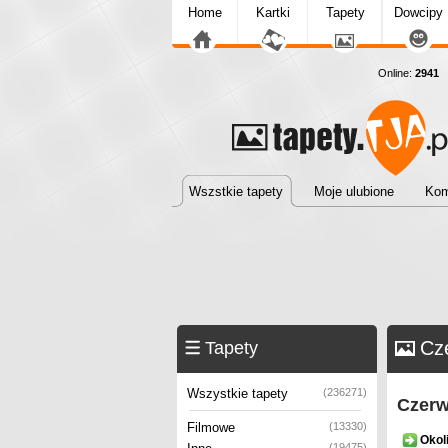
Home
Kartki
Tapety
Dowcipy
Online:
2941
T
Wszstkie tapety
Moje ulubione
Kom
Cz
Tapety
Wszystkie tapety
(236271)
Czerw
Filmowe
(13330)
Okol
(19475)