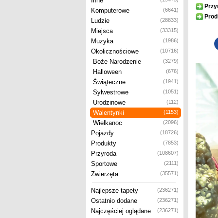
Inne
Przy
Komputerowe
(6641)
Prod
Ludzie
(28833)
Miejsca
(33315)
Muzyka
(1986)
Okolicznościowe
(10716)
Boże Narodzenie
(3279)
Halloween
(676)
Świąteczne
(1941)
Sylwestrowe
(1051)
Urodzinowe
(112)
Walentynki
(1153)
Wielkanoc
(2096)
Pojazdy
(18726)
Produkty
(7853)
Przyroda
(108607)
Sportowe
(2111)
Zwierzęta
(35571)
Najlepsze tapety
(236271)
Ostatnio dodane
(236271)
Najczęściej oglądane
(236271)