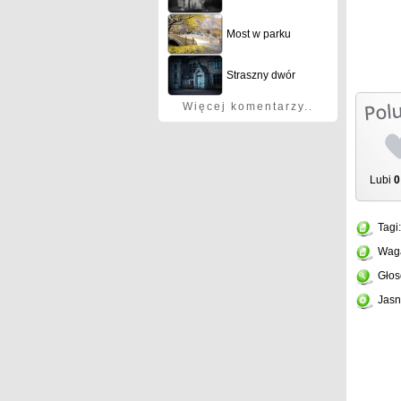
Most w parku
Straszny dwór
Więcej komentarzy..
Lubi
0
Tagi
Wag
Głos
Jasn