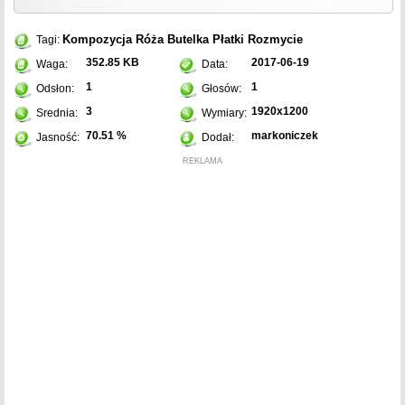
Kompozycja
Róża
Butelka
Płatki
Rozmycie
Tagi:
352.85 KB
2017-06-19
Waga:
Data:
1
1
Odsłon:
Głosów:
3
1920x1200
Srednia:
Wymiary:
70.51 %
markoniczek
Jasność:
Dodał:
REKLAMA