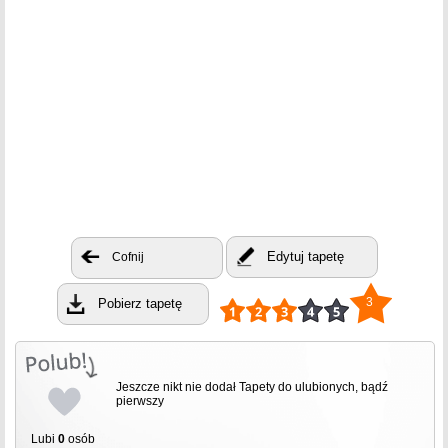
Edytuj tapetę
Cofnij
3
Pobierz tapetę
Jeszcze nikt nie dodał Tapety do ulubionych, bądź
pierwszy
Lubi
0
osób