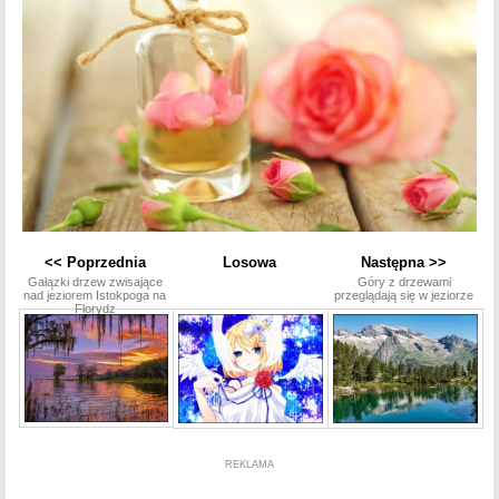
<< Poprzednia
Losowa
Następna >>
Gałązki drzew zwisające
Góry z drzewami
nad jeziorem Istokpoga na
przeglądają się w jeziorze
Florydz
REKLAMA