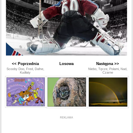
<< Poprzednia
Losowa
Następna >>
Scooby Doo, Fred, Dafne,
Niebo, Tęcze, Polami, Nad,
Kudłaty
Czarne
REKLAMA