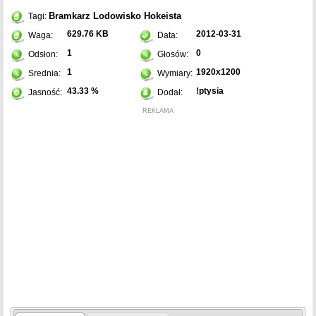
Bramkarz
Lodowisko
Hokeista
Tagi:
629.76 KB
2012-03-31
Waga:
Data:
1
0
Odsłon:
Głosów:
1
1920x1200
Srednia:
Wymiary:
43.33 %
!ptysia
Jasność:
Dodał:
REKLAMA