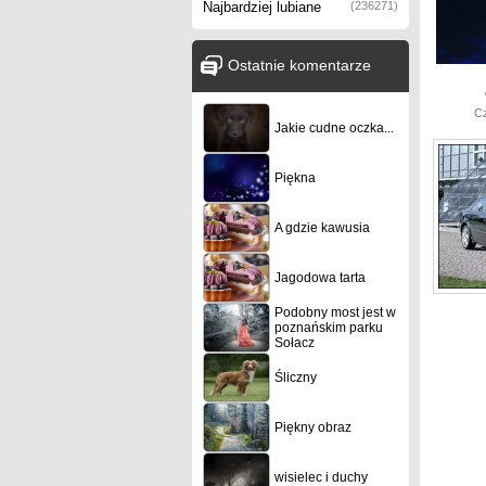
Najbardziej lubiane
(236271)
Ostatnie komentarze
C
Jakie cudne oczka...
Piękna
A gdzie kawusia
Jagodowa tarta
Podobny most jest w
poznańskim parku
Sołacz
Śliczny
Piękny obraz
wisielec i duchy