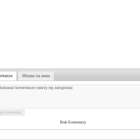
ntarze
Wstaw na www
Brak Komentarzy