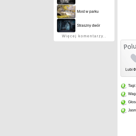
Most w parku
Straszny dwór
Więcej komentarzy..
Lubi
0
Tagi
Wag
Głos
Jasn