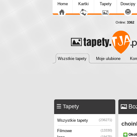
Home
Kartki
Tapety
Dowcipy
Online:
3362
T
Wszstkie tapety
Moje ulubione
Kom
Bo
Tapety
Wszystkie tapety
(236271)
choin
Filmowe
(13330)
Okol
(19475)