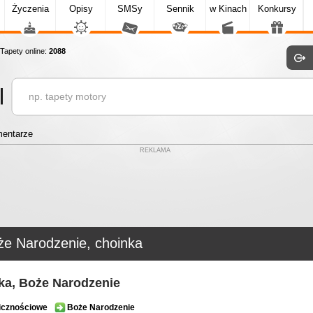
Życzenia
Opisy
SMSy
Sennik
w Kinach
Konkursy
apety online:
2088
entarze
REKLAMA
że Narodzenie, choinka
ka, Boże Narodzenie
icznościowe
Boże Narodzenie