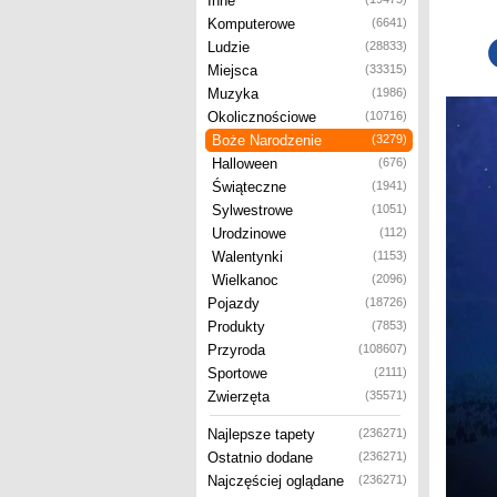
Inne
Komputerowe
(6641)
Ludzie
(28833)
Miejsca
(33315)
Muzyka
(1986)
Okolicznościowe
(10716)
Boże Narodzenie
(3279)
Halloween
(676)
Świąteczne
(1941)
Sylwestrowe
(1051)
Urodzinowe
(112)
Walentynki
(1153)
Wielkanoc
(2096)
Pojazdy
(18726)
Produkty
(7853)
Przyroda
(108607)
Sportowe
(2111)
Zwierzęta
(35571)
Najlepsze tapety
(236271)
Ostatnio dodane
(236271)
Najczęściej oglądane
(236271)