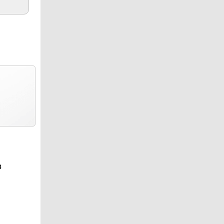
3.67
8