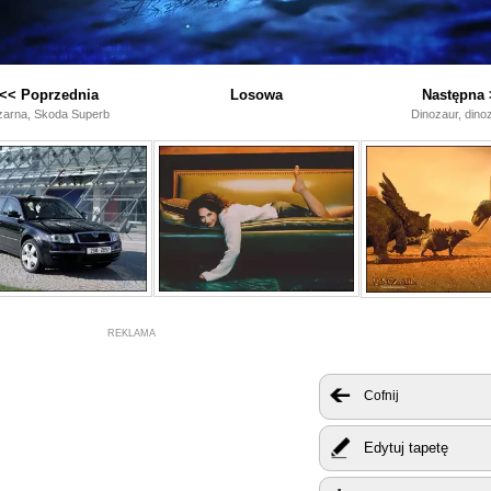
<< Poprzednia
Losowa
Następna 
zarna, Skoda Superb
Dinozaur, dino
REKLAMA
Cofnij
Edytuj tapetę