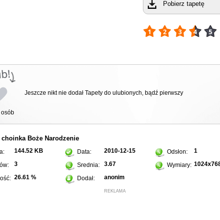
Pobierz tapetę
Jeszcze nikt nie dodał Tapety do ulubionych, bądź pierwszy
osób
choinka
Boże Narodzenie
:
144.52 KB
2010-12-15
1
a:
Data:
Odsłon:
3
3.67
1024x76
ów:
Srednia:
Wymiary:
26.61 %
anonim
ość:
Dodał:
REKLAMA