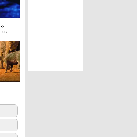
>>
zaury