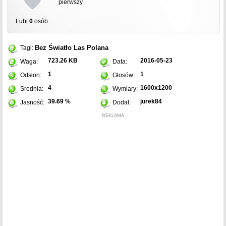
pierwszy
Lubi
0
osób
Bez
Światło
Las
Polana
Tagi:
723.26 KB
2016-05-23
Waga:
Data:
1
1
Odsłon:
Głosów:
4
1600x1200
Srednia:
Wymiary:
39.69 %
jurek84
Jasność:
Dodał:
REKLAMA