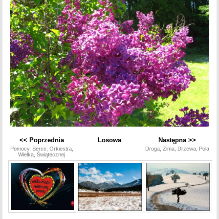
<< Poprzednia
Losowa
Następna >>
Pomocy, Serce, Orkiestra,
Droga, Zima, Drzewa, Pola
Wielka, Świątecznej