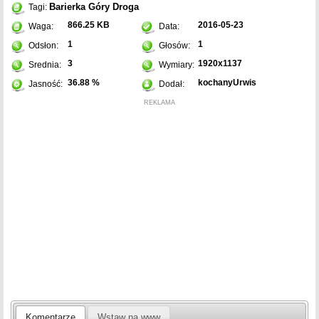
Barierka
Góry
Droga
Tagi:
866.25 KB
2016-05-23
Waga:
Data:
1
1
Odsłon:
Głosów:
3
1920x1137
Srednia:
Wymiary:
36.88 %
kochanyUrwis
Jasność:
Dodał:
REKLAMA
Komentarze
Wstaw na www