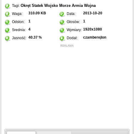
Okręt
Statek
Wojsko
Morze
Armia
Wojna
Tagi:
310.09 KB
2013-10-20
Waga:
Data:
1
1
Odsłon:
Głosów:
4
1920x1080
Srednia:
Wymiary:
40.37 %
czamberejlon
Jasność:
Dodał:
REKLAMA