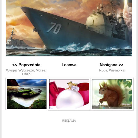
<< Poprzednia
Losowa
Następna >>
Wyspa, Wybrzeże, Morze,
Ruda, Wiewiórka
Plaża
REKLAMA