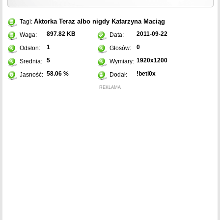
Aktorka
Teraz albo nigdy
Katarzyna Maciąg
Tagi:
897.82 KB
2011-09-22
Waga:
Data:
1
0
Odsłon:
Głosów:
5
1920x1200
Srednia:
Wymiary:
58.06 %
!beti0x
Jasność:
Dodał:
REKLAMA