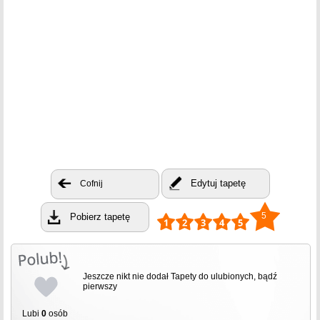
Edytuj tapetę
Cofnij
5
Pobierz tapetę
Jeszcze nikt nie dodał Tapety do ulubionych, bądź
pierwszy
Lubi
0
osób