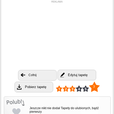
REKLAMA
Edytuj tapetę
Cofnij
3
Pobierz tapetę
Jeszcze nikt nie dodał Tapety do ulubionych, bądź
pierwszy