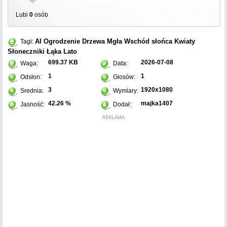
Lubi
0
osób
AI
Ogrodzenie
Drzewa
Mgła
Wschód słońca
Kwiaty
Tagi:
Słoneczniki
Łąka
Lato
699.37 KB
2026-07-08
Waga:
Data:
1
1
Odsłon:
Głosów:
3
1920x1080
Srednia:
Wymiary:
42.26 %
majka1407
Jasność:
Dodał:
REKLAMA