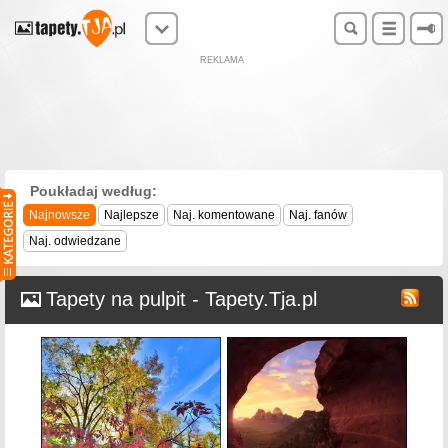
REKLAMA
Poukładaj według:
Najnowsze
Najlepsze
Naj. komentowane
Naj. fanów
Naj. odwiedzane
Tapety na pulpit - Tapety.Tja.pl