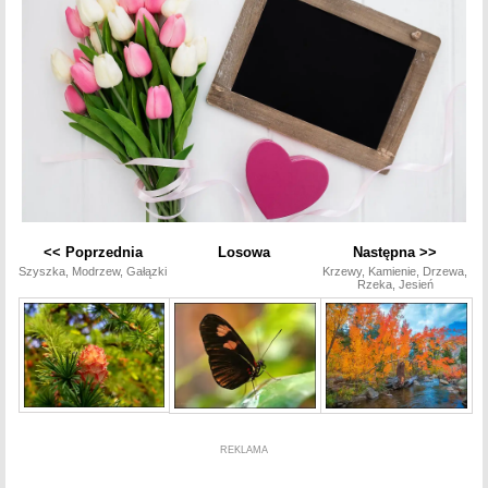
<< Poprzednia
Losowa
Następna >>
Szyszka, Modrzew, Gałązki
Krzewy, Kamienie, Drzewa,
Rzeka, Jesień
REKLAMA