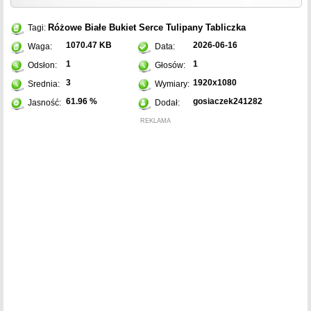
Różowe
Białe
Bukiet
Serce
Tulipany
Tabliczka
Tagi:
1070.47 KB
2026-06-16
Waga:
Data:
1
1
Odsłon:
Głosów:
3
1920x1080
Srednia:
Wymiary:
61.96 %
gosiaczek241282
Jasność:
Dodał:
REKLAMA