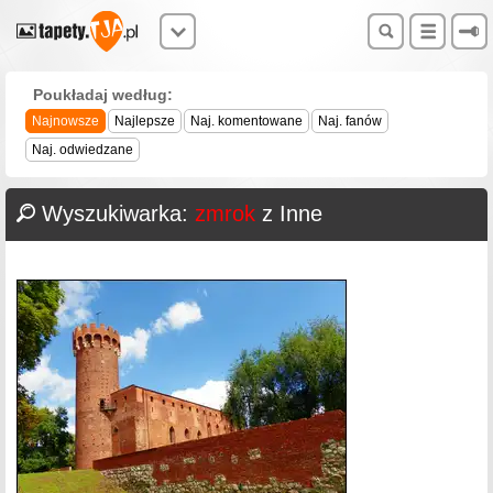
Poukładaj według:
Najnowsze
Najlepsze
Naj. komentowane
Naj. fanów
Naj. odwiedzane
Wyszukiwarka:
zmrok
z Inne