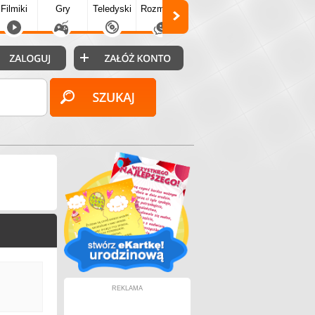
Filmiki
Gry
Teledyski
Rozmówki
Społecz.
Puzzle
Fo
REKLAMA