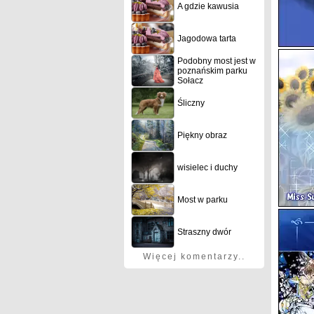
A gdzie kawusia
Jagodowa tarta
Podobny most jest w
poznańskim parku
Sołacz
Śliczny
Piękny obraz
wisielec i duchy
Most w parku
Straszny dwór
Więcej komentarzy..