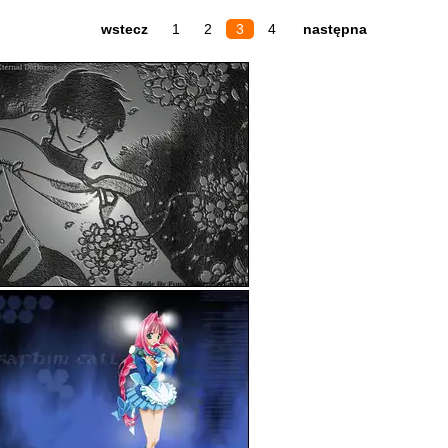
wstecz
1
2
3
4
następna