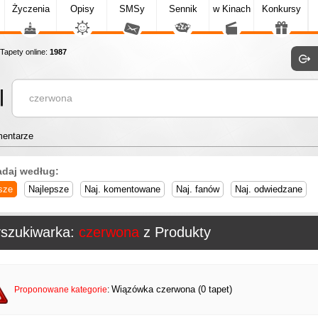
Życzenia
Opisy
SMSy
Sennik
w Kinach
Konkursy
apety online:
1987
entarze
adaj według:
sze
Najlepsze
Naj. komentowane
Naj. fanów
Naj. odwiedzane
szukiwarka:
czerwona
z Produkty
Wiązówka czerwona (0 tapet)
Proponowane kategorie
: