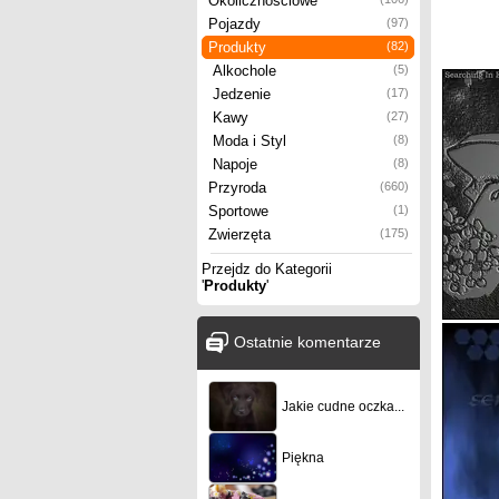
Okolicznościowe
Pojazdy
(97)
Produkty
(82)
Alkochole
(5)
Jedzenie
(17)
Kawy
(27)
Moda i Styl
(8)
Napoje
(8)
Przyroda
(660)
Sportowe
(1)
Zwierzęta
(175)
Przejdz do Kategorii
'
Produkty
'
Ostatnie komentarze
Jakie cudne oczka...
Piękna