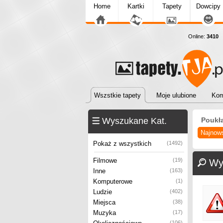
Home
Kartki
Tapety
Dowcipy
Online:
3410
T
Wszstkie tapety
Moje ulubione
Kom
Wyszukane Kat.
Poukł
Najnow
Pokaż z wszystkich
(1492)
Filmowe
(19)
Wy
Inne
(163)
Komputerowe
(1)
Ludzie
(402)
Miejsca
(38)
Muzyka
(17)
(106)