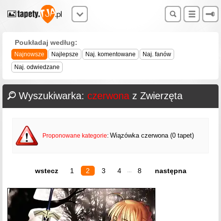
Poukładaj według:
Najnowsze
Najlepsze
Naj. komentowane
Naj. fanów
Naj. odwiedzane
Wyszukiwarka:
czerwona
z Zwierzęta
Wiązówka czerwona (0 tapet)
Proponowane kategorie
:
wstecz
1
2
3
4
8
następna
...