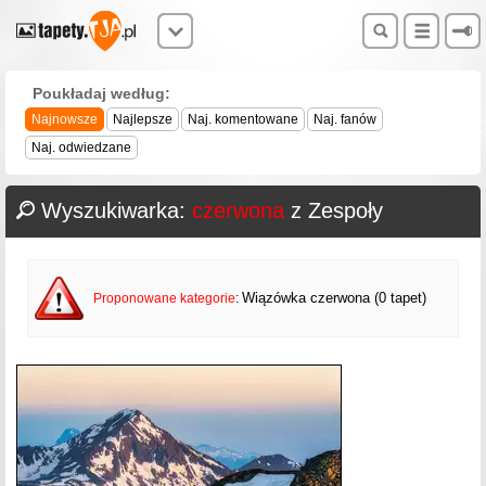
Poukładaj według:
Najnowsze
Najlepsze
Naj. komentowane
Naj. fanów
Naj. odwiedzane
Wyszukiwarka:
czerwona
z Zespoły
Wiązówka czerwona (0 tapet)
Proponowane kategorie
: