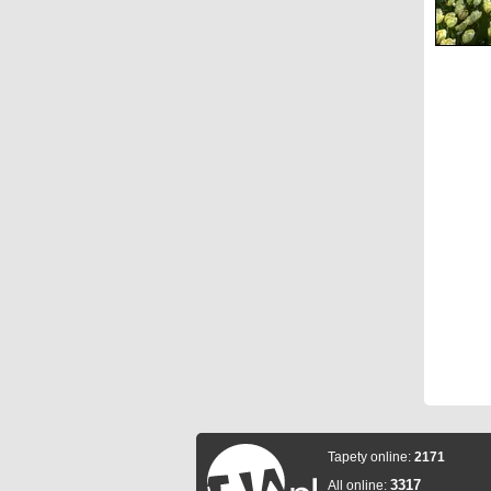
Tapety online:
2171
3317
All online: