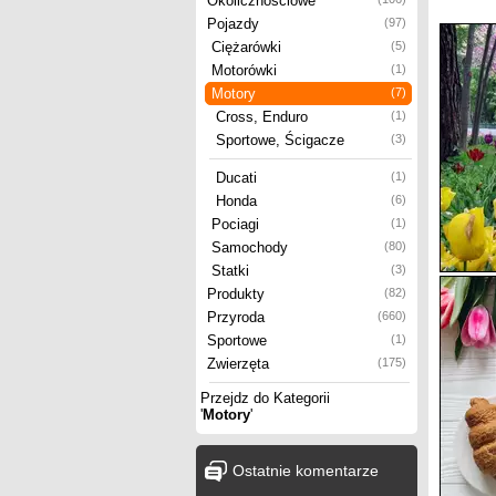
Okolicznościowe
Pojazdy
(97)
Ciężarówki
(5)
Motorówki
(1)
Motory
(7)
Cross, Enduro
(1)
Sportowe, Ścigacze
(3)
Ducati
(1)
Honda
(6)
Pociagi
(1)
Samochody
(80)
Statki
(3)
Produkty
(82)
Przyroda
(660)
Sportowe
(1)
Zwierzęta
(175)
Przejdz do Kategorii
'
Motory
'
Ostatnie komentarze