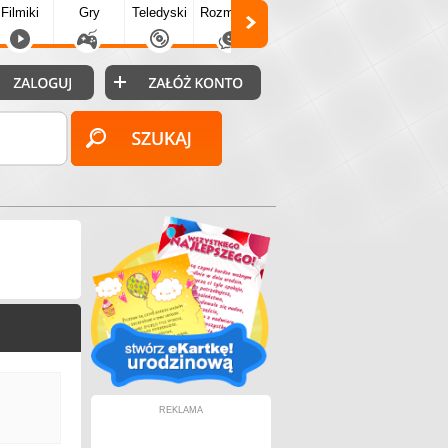
Filmiki
Gry
Teledyski
Rozmówki
Społecz.
Puzzle
Fo
REKLAMA