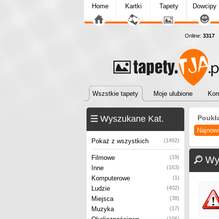
Home
Kartki
Tapety
Dowcipy
Online:
3317
T
Wszstkie tapety
Moje ulubione
Kom
Wyszukane Kat.
Poukł
Najnow
Pokaż z wszystkich
(1492)
Filmowe
(19)
Wy
Inne
(163)
Komputerowe
(1)
Ludzie
(402)
Miejsca
(38)
Muzyka
(17)
(106)