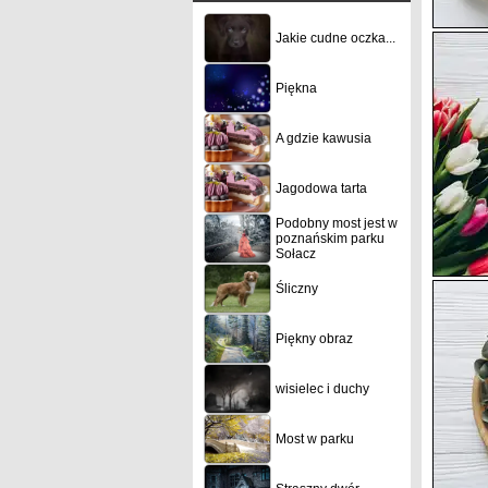
Jakie cudne oczka...
Piękna
A gdzie kawusia
Jagodowa tarta
Podobny most jest w
poznańskim parku
Sołacz
Śliczny
Piękny obraz
wisielec i duchy
Most w parku