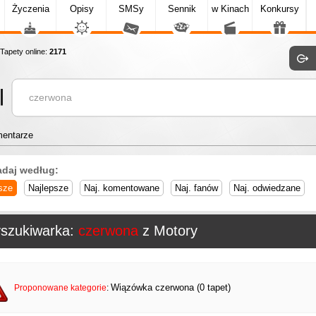
Życzenia
Opisy
SMSy
Sennik
w Kinach
Konkursy
apety online:
2171
entarze
adaj według:
sze
Najlepsze
Naj. komentowane
Naj. fanów
Naj. odwiedzane
szukiwarka:
czerwona
z Motory
Wiązówka czerwona (0 tapet)
Proponowane kategorie
: