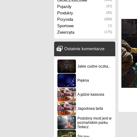
Okolicznościowe
Pojazdy
(97)
Produkty
(82)
Przyroda
(660)
Sportowe
(1)
Zwierzęta
(175)
Ostatnie komentarze
Jakie cudne oczka...
Piękna
A gdzie kawusia
Jagodowa tarta
Podobny most jest w
poznańskim parku
Sołacz
Śliczny