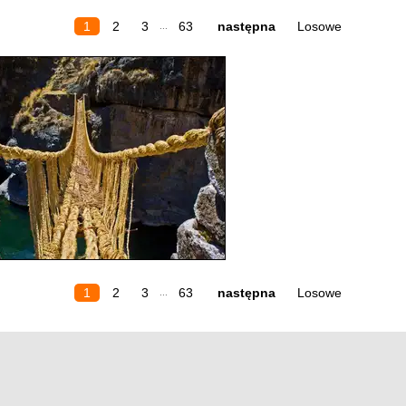
1
2
3
63
następna
Losowe
...
1
2
3
63
następna
Losowe
...