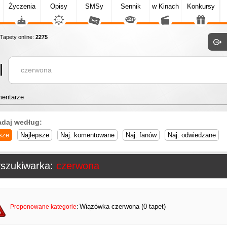
Życzenia
Opisy
SMSy
Sennik
w Kinach
Konkursy
apety online:
2275
entarze
adaj według:
sze
Najlepsze
Naj. komentowane
Naj. fanów
Naj. odwiedzane
szukiwarka:
czerwona
Wiązówka czerwona (0 tapet)
Proponowane kategorie
: