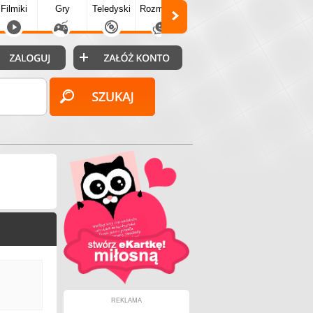
Filmiki
Gry
Teledyski
Rozmówki
Społecz.
Puzzle
Fo
REKLAMA