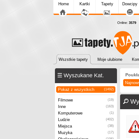
Home
Kartki
Tapety
Dowcipy
Online:
3579
T
Wszstkie tapety
Moje ulubione
Kom
Wyszukane Kat.
Poukł
Najnow
Pokaż z wszystkich
(1492)
Filmowe
(19)
Wy
Inne
(163)
Komputerowe
(1)
Ludzie
(402)
Miejsca
(38)
Muzyka
(17)
(106)