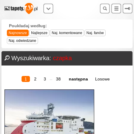
Poukładaj według:
Najnowsze
Najlepsze
Naj. komentowane
Naj. fanów
Naj. odwiedzane
Wyszukiwarka:
czapka
1
2
3
38
następna
Losowe
...