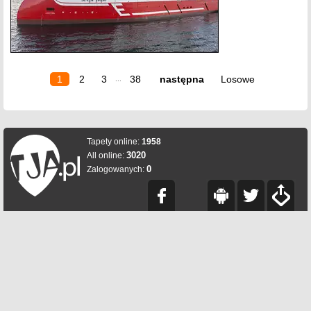
1
2
3
38
następna
Losowe
...
Tapety online:
1958
3020
All online:
0
Zalogowanych: