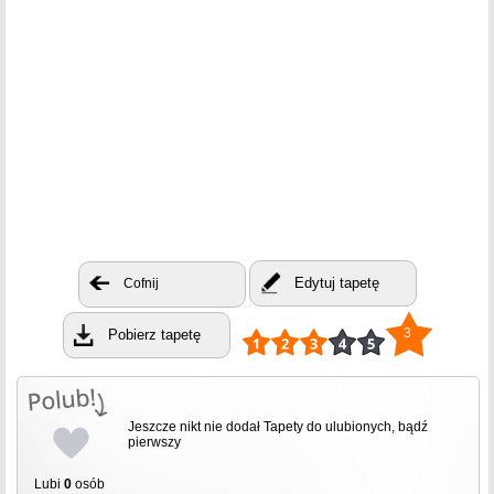
Edytuj tapetę
Cofnij
3
Pobierz tapetę
Jeszcze nikt nie dodał Tapety do ulubionych, bądź
pierwszy
Lubi
0
osób