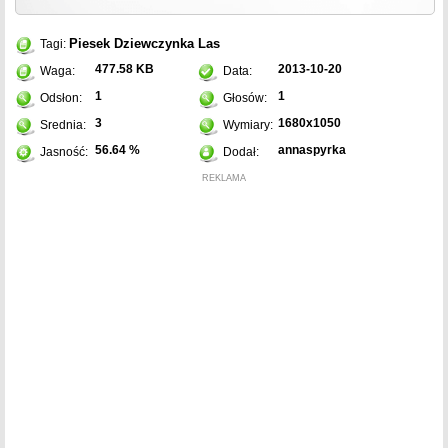
Piesek
Dziewczynka
Las
Tagi:
477.58 KB
2013-10-20
Waga:
Data:
1
1
Odsłon:
Głosów:
3
1680x1050
Srednia:
Wymiary:
56.64 %
annaspyrka
Jasność:
Dodał:
REKLAMA