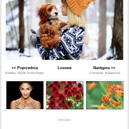
<< Poprzednia
Losowa
Następna >>
Kobieta, Nicole Scherzinger
Czerwone, Kwiatuszki
REKLAMA