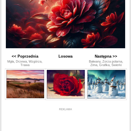
<< Poprzednia
Losowa
Następna >>
Mgła, Drzewa, Wzgórza,
Bałwany, Zorza polarna,
Trawa
Zima, Grafika, Świerki
REKLAMA