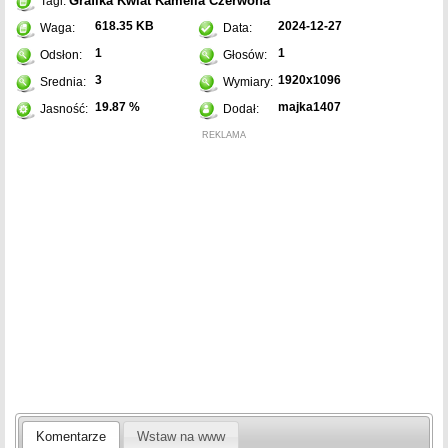
Grafika
Kwiat
Kamelia
Czerwona
Tagi:
618.35 KB
2024-12-27
Waga:
Data:
1
1
Odsłon:
Głosów:
3
1920x1096
Srednia:
Wymiary:
19.87 %
majka1407
Jasność:
Dodał:
REKLAMA
Komentarze
Wstaw na www