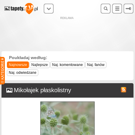
REKLAMA
Poukładaj według:
Najnowsze
Najlepsze
Naj. komentowane
Naj. fanów
Naj. odwiedzane
Mikołajek płaskolistny