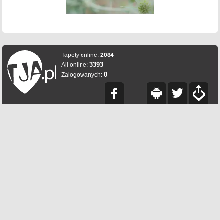
Tapety online:
2084
3393
All online:
0
Zalogowanych: