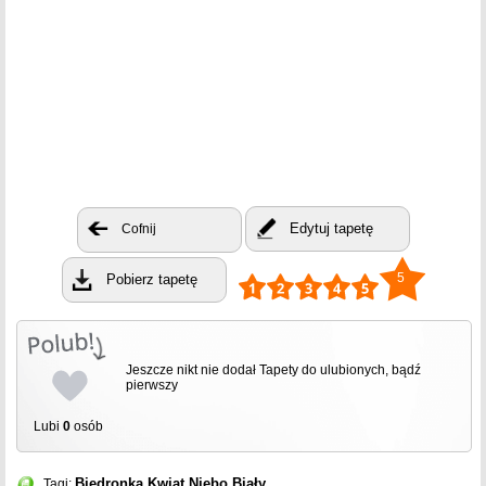
Edytuj tapetę
Cofnij
5
Pobierz tapetę
Jeszcze nikt nie dodał Tapety do ulubionych, bądź
pierwszy
Lubi
0
osób
Biedronka
Kwiat
Niebo
Biały
Tagi: