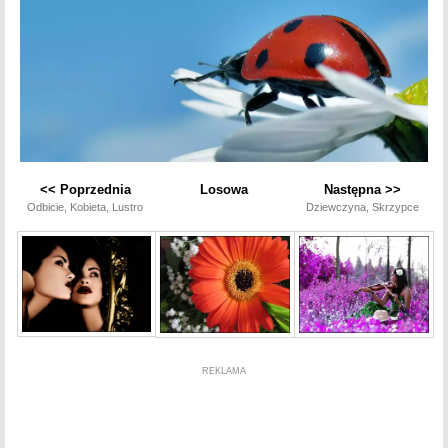
<< Poprzednia
Losowa
Następna >>
Odbicie, Kobieta, Lustro
Dziewczyna, Skrzypce
REKLAMA