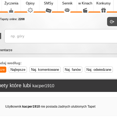
Życzenia
Opisy
SMSy
Sennik
w Kinach
Konkursy
apety online:
2208
entarze
adaj według:
sze
Najlepsze
Naj. komentowane
Naj. fanów
Naj. odwiedzane
ety które lubi
kacper1910
Użytkownik
kacper1910
nie posiada żadnych ulubionych Tapet