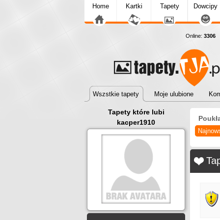
Home
Kartki
Tapety
Dowcipy
Online:
3306
T
Wszstkie tapety
Moje ulubione
Kom
Tapety które lubi
Poukł
kacper1910
Najnow
Tap