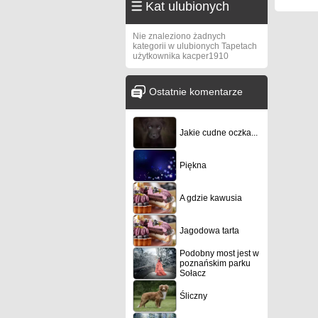
Kat ulubionych
Nie znaleziono żadnych
kategorii w ulubionych Tapetach
użytkownika kacper1910
Ostatnie komentarze
Jakie cudne oczka...
Piękna
A gdzie kawusia
Jagodowa tarta
Podobny most jest w
poznańskim parku
Sołacz
Śliczny