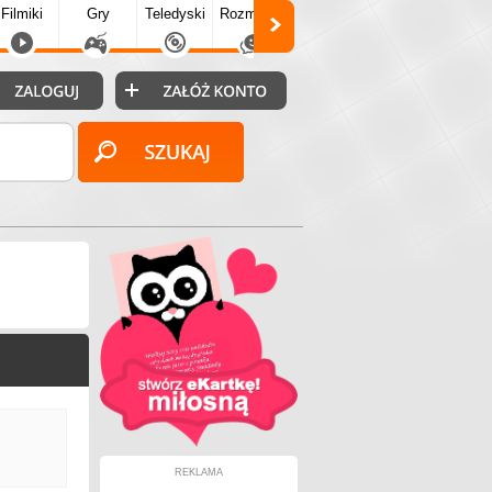
Filmiki
Gry
Teledyski
Rozmówki
Społecz.
Puzzle
Fo
REKLAMA