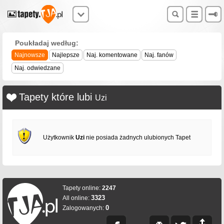
Poukładaj według:
Najnowsze
Najlepsze
Naj. komentowane
Naj. fanów
Naj. odwiedzane
Tapety które lubi
Uzi
Użytkownik
Uzi
nie posiada żadnych ulubionych Tapet
Tapety online:
2247
3323
All online:
0
Zalogowanych: