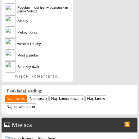
Podobny most jest w poznańskim
parku Sołacz
Śliczny
Piękny obraz
wisielec i duchy
Most w parku
Straszny dwór
Więcej komentarzy..
Poukładaj według:
Najnowsze
Najlepsze
Naj. komentowane
Naj. fanów
Naj. odwiedzane
Miejsca