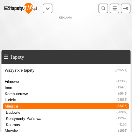
REKLAMA
Tapety
Wszystkie tapety
(236271)
Filmowe
(13330)
Inne
(19475)
Komputerowe
(6641)
Ludzie
(28833)
Miejsca
(33315)
Budowle
(20997)
Kontynenty-Państwa
(19247)
Kosmos
(1156)
Muzyka
(1986)