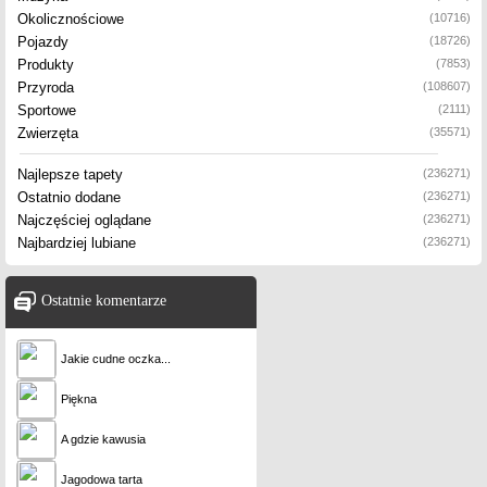
Okolicznościowe
(10716)
Pojazdy
(18726)
Produkty
(7853)
Przyroda
(108607)
Sportowe
(2111)
Zwierzęta
(35571)
Najlepsze tapety
(236271)
Ostatnio dodane
(236271)
Najczęściej oglądane
(236271)
Najbardziej lubiane
(236271)
Ostatnie komentarze
Jakie cudne oczka...
Piękna
A gdzie kawusia
Jagodowa tarta