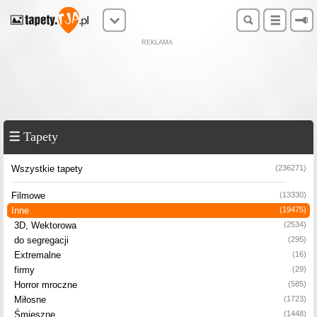
REKLAMA
Tapety
Wszystkie tapety
(236271)
Filmowe
(13330)
Inne
(19475)
3D, Wektorowa
(2534)
do segregacji
(295)
Extremalne
(16)
firmy
(29)
Horror mroczne
(585)
Miłosne
(1723)
Śmieszne
(1448)