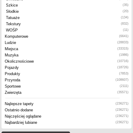
Szkice
(35)
Słodkie
(20)
Tatuaże
(134)
Tekstury
(832)
WOŚP
(11)
Komputerowe
(6641)
Ludzie
(28833)
Miejsca
(33315)
Muzyka
(1986)
Okolicznościowe
(10716)
Pojazdy
(18726)
Produkty
(7853)
Przyroda
(108607)
Sportowe
(2111)
Zwierzęta
(35571)
Najlepsze tapety
(236271)
Ostatnio dodane
(236271)
Najczęściej oglądane
(236271)
Najbardziej lubiane
(236271)