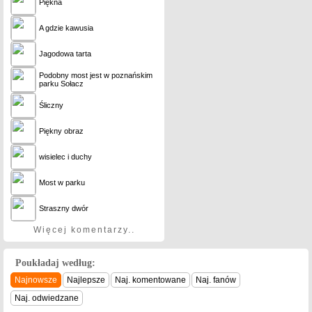
Piękna
A gdzie kawusia
Jagodowa tarta
Podobny most jest w poznańskim
parku Sołacz
Śliczny
Piękny obraz
wisielec i duchy
Most w parku
Straszny dwór
Więcej komentarzy..
Poukładaj według:
Najnowsze
Najlepsze
Naj. komentowane
Naj. fanów
Naj. odwiedzane