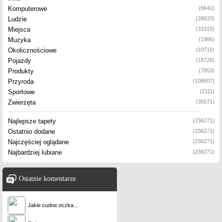
Komputerowe
(6641)
Ludzie
(28833)
Miejsca
(33315)
Muzyka
(1986)
Okolicznościowe
(10716)
Pojazdy
(18726)
Produkty
(7853)
Przyroda
(108607)
Sportowe
(2111)
Zwierzęta
(35571)
Najlepsze tapety
(236271)
Ostatnio dodane
(236271)
Najczęściej oglądane
(236271)
Najbardziej lubiane
(236271)
Ostatnie komentarze
Jakie cudne oczka...