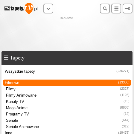
REKLAMA
Tapety
Wszystkie tapety
(236271)
Filmowe
(13330)
Filmy
(2327)
Filmy Animowane
(1125)
Kanały TV
(15)
Maga Anime
(8888)
Programy TV
(12)
Seriale
(644)
Seriale Animowane
(319)
Inne
(19475)