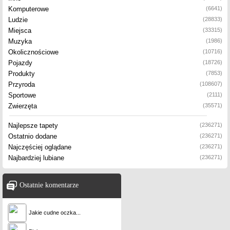
Komputerowe
(6641)
Ludzie
(28833)
Miejsca
(33315)
Muzyka
(1986)
Okolicznościowe
(10716)
Pojazdy
(18726)
Produkty
(7853)
Przyroda
(108607)
Sportowe
(2111)
Zwierzęta
(35571)
Najlepsze tapety
(236271)
Ostatnio dodane
(236271)
Najczęściej oglądane
(236271)
Najbardziej lubiane
(236271)
Ostatnie komentarze
Jakie cudne oczka...