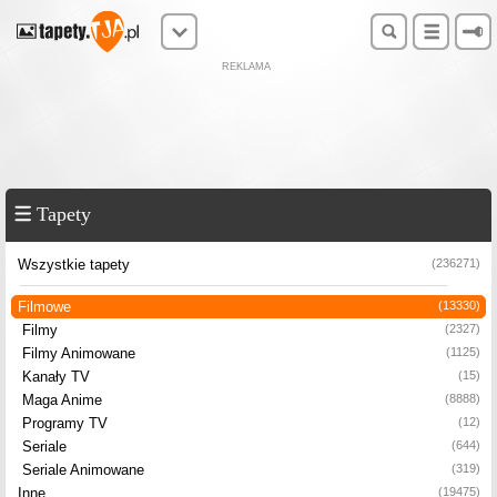
REKLAMA
Tapety
Wszystkie tapety
(236271)
Filmowe
(13330)
Filmy
(2327)
Filmy Animowane
(1125)
Kanały TV
(15)
Maga Anime
(8888)
Programy TV
(12)
Seriale
(644)
Seriale Animowane
(319)
Inne
(19475)