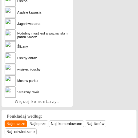
Piękna
A gdzie kawusia
Jagodowa tarta
Podobny most jest w poznańskim
parku Sołacz
Śliczny
Piękny obraz
wisielec i duchy
Most w parku
Straszny dwór
Więcej komentarzy..
Poukładaj według:
Najnowsze
Najlepsze
Naj. komentowane
Naj. fanów
Naj. odwiedzane